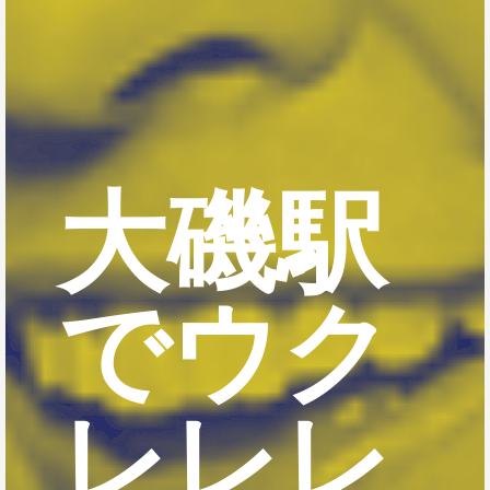
大磯駅
でウク
レレレ