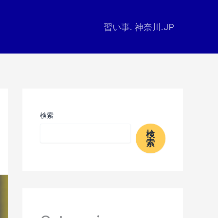
習い事. 神奈川.JP
検索
検
索