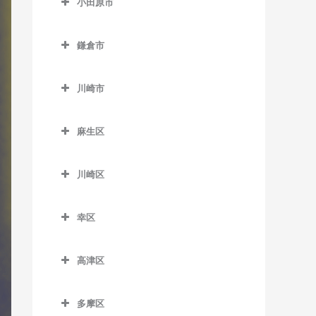
小田原市
厚木駅のドラム教室
小田原市のドラム教室
海老名駅のドラム教室
鎌倉市
足柄駅のドラム教室
かしわ台駅のドラム教室
鎌倉市のドラム教室
穴部駅のドラム教室
川崎市
門沢橋駅のドラム教室
稲村ヶ崎駅のドラム教室
飯田岡駅のドラム教室
川崎市のドラム教室
さがみ野駅のドラム教室
大船駅のドラム教室
麻生区
井細田駅のドラム教室
社家駅のドラム教室
片瀬山駅のドラム教室
麻生区のドラム教室
入生田駅のドラム教室
川崎区
鎌倉駅のドラム教室
柿生駅のドラム教室
小田原駅のドラム教室
川崎区のドラム教室
鎌倉高校前駅のドラム教室
栗平駅のドラム教室
幸区
風祭駅のドラム教室
扇町駅のドラム教室
北鎌倉駅のドラム教室
黒川駅のドラム教室
幸区のドラム教室
鴨宮駅のドラム教室
大川駅のドラム教室
高津区
極楽寺駅のドラム教室
五月台駅のドラム教室
鹿島田駅のドラム教室
栢山駅のドラム教室
小田栄駅のドラム教室
高津区のドラム教室
腰越駅のドラム教室
新百合ヶ丘駅のドラム教室
川崎駅のドラム教室
多摩区
国府津駅のドラム教室
川崎新町駅のドラム教室
梶が谷駅のドラム教室