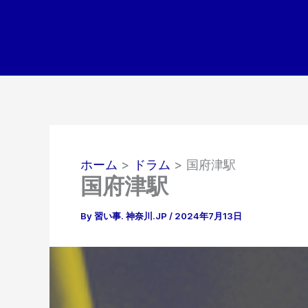
内
容
を
ス
キ
ッ
プ
ホーム
ドラム
国府津駅
国府津駅
By
習い事. 神奈川.JP
/
2024年7月13日