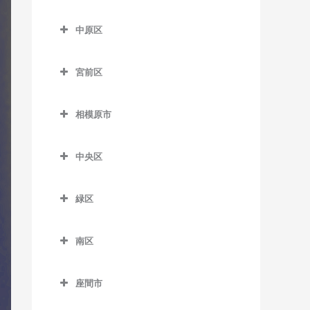
七里ヶ浜駅のドラム教室
はるひ野駅のドラム教室
尻手駅のドラム教室
多摩区のドラム教室
五百羅漢駅のドラム教室
川崎大師駅のドラム教室
久地駅のドラム教室
中原区
湘南深沢駅のドラム教室
百合ヶ丘駅のドラム教室
新川崎駅のドラム教室
生田駅のドラム教室
下曽我駅のドラム教室
京急川崎駅のドラム教室
高津駅のドラム教室
中原区のドラム教室
湘南町屋駅のドラム教室
若葉台駅のドラム教室
稲田堤駅のドラム教室
宮前区
富水駅のドラム教室
小島新田駅のドラム教室
津田山駅のドラム教室
新丸子駅のドラム教室
西鎌倉駅のドラム教室
京王稲田堤駅のドラム教室
宮前区のドラム教室
根府川駅のドラム教室
昭和駅のドラム教室
二子新地駅のドラム教室
平間駅のドラム教室
相模原市
長谷駅のドラム教室
宿河原駅のドラム教室
鷺沼駅のドラム教室
箱根板橋駅のドラム教室
鈴木町駅のドラム教室
溝の口駅のドラム教室
向河原駅のドラム教室
相模原市のドラム教室
富士見町駅のドラム教室
中野島駅のドラム教室
宮崎台駅のドラム教室
中央区
早川駅のドラム教室
大師橋駅のドラム教室
武蔵溝ノ口駅のドラム教室
武蔵小杉駅のドラム教室
由比ヶ浜駅のドラム教室
登戸駅のドラム教室
宮前平駅のドラム教室
中央区のドラム教室
螢田駅のドラム教室
八丁畷駅のドラム教室
武蔵新城駅のドラム教室
緑区
和田塚駅のドラム教室
向ヶ丘遊園駅のドラム教室
上溝駅のドラム教室
緑町駅のドラム教室
浜川崎駅のドラム教室
武蔵中原駅のドラム教室
緑区のドラム教室
読売ランド前駅のドラム教
相模原駅のドラム教室
南区
東門前駅のドラム教室
元住吉駅のドラム教室
相模湖駅のドラム教室
室
番田駅のドラム教室
南区のドラム教室
港町駅のドラム教室
橋本駅のドラム教室
座間市
淵野辺駅のドラム教室
小田急相模原駅のドラム教
武蔵白石駅のドラム教室
藤野駅のドラム教室
座間市のドラム教室
室