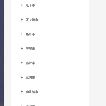
南橋本駅のドラム教室
逗子市
入谷駅のドラム教室
古淵駅のドラム教室
矢部駅のドラム教室
逗子市のドラム教室
座間駅のドラム教室
相模大野駅のドラム教室
茅ヶ崎市
神武寺駅のドラム教室
相武台前駅のドラム教室
茅ヶ崎市のドラム教室
下溝駅のドラム教室
逗子駅のドラム教室
秦野市
香川駅のドラム教室
相武台下駅のドラム教室
逗子・葉山駅のドラム教室
秦野市のドラム教室
北茅ケ崎駅のドラム教室
原当麻駅のドラム教室
平塚市
東逗子駅のドラム教室
渋沢駅のドラム教室
茅ケ崎駅のドラム教室
平塚市のドラム教室
東林間駅のドラム教室
鶴巻温泉駅のドラム教室
藤沢市
平塚駅のドラム教室
東海大学前駅のドラム教室
藤沢市のドラム教室
三浦市
秦野駅のドラム教室
石上駅のドラム教室
三浦市のドラム教室
江ノ島駅のドラム教室
南足柄市
三浦海岸駅のドラム教室
片瀬江ノ島駅のドラム教室
南足柄市のドラム教室
三崎口駅のドラム教室