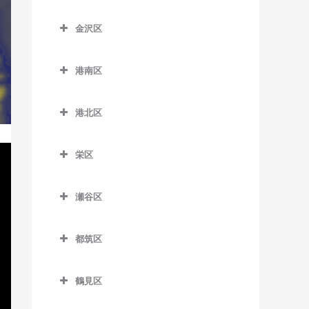
京急田浦駅のドラム教室
こどもの国駅のドラム教室
踊場駅のドラム教室
神奈川区のドラム教室
新杉田駅のドラム教室
六会日大前駅のドラム教室
金沢区
京急長沢駅のドラム教室
田奈駅のドラム教室
下飯田駅のドラム教室
大口駅のドラム教室
杉田駅のドラム教室
金沢区のドラム教室
目白山下駅のドラム教室
県立大学駅のドラム教室
たまプラーザ駅のドラム教
立場駅のドラム教室
片倉町駅のドラム教室
港南区
根岸駅のドラム教室
海の公園柴口駅のドラム教
柳小路駅のドラム教室
室
汐入駅のドラム教室
中田駅のドラム教室
神奈川駅のドラム教室
港南区のドラム教室
室
屏風浦駅のドラム教室
藤が丘駅のドラム教室
港北区
新大津駅のドラム教室
弥生台駅のドラム教室
神奈川新町駅のドラム教室
上大岡駅のドラム教室
海の公園南口駅のドラム教
洋光台駅のドラム教室
港北区のドラム教室
室
田浦駅のドラム教室
ゆめが丘駅のドラム教室
京急新子安駅のドラム教室
上永谷駅のドラム教室
栄区
大倉山駅のドラム教室
金沢八景駅のドラム教室
津久井浜駅のドラム教室
緑園都市駅のドラム教室
京急東神奈川駅のドラム教
港南台駅のドラム教室
栄区のドラム教室
菊名駅のドラム教室
室
金沢文庫駅のドラム教室
瀬谷区
逸見駅のドラム教室
港南中央駅のドラム教室
本郷台駅のドラム教室
岸根公園駅のドラム教室
瀬谷区のドラム教室
子安駅のドラム教室
京急富岡駅のドラム教室
堀ノ内駅のドラム教室
下永谷駅のドラム教室
都筑区
北新横浜駅のドラム教室
瀬谷駅のドラム教室
新子安駅のドラム教室
幸浦駅のドラム教室
馬堀海岸駅のドラム教室
都筑区のドラム教室
小机駅のドラム教室
三ツ境駅のドラム教室
反町駅のドラム教室
産業振興センター駅のドラ
鶴見区
横須賀駅のドラム教室
川和町駅のドラム教室
ム教室
新綱島駅のドラム教室
鶴見区のドラム教室
白楽駅のドラム教室