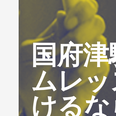
国府津
ムレッ
けるな