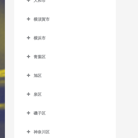
大和市
鵠沼駅のドラム教室
岩原駅のドラム教室
大和市のドラム教室
鵠沼海岸駅のドラム教室
相模沼田駅のドラム教室
横須賀市
高座渋谷駅のドラム教室
湘南江の島駅のドラム教室
大雄山駅のドラム教室
横須賀市のドラム教室
相模大塚駅のドラム教室
横浜市
湘南海岸公園駅のドラム教
塚原駅のドラム教室
安針塚駅のドラム教室
桜ヶ丘駅のドラム教室
横浜市のドラム教室
室
富士フイルム前駅のドラム
浦賀駅のドラム教室
青葉区
中央林間駅のドラム教室
湘南台駅のドラム教室
教室
追浜駅のドラム教室
青葉区のドラム教室
つきみ野駅のドラム教室
善行駅のドラム教室
和田河原駅のドラム教室
旭区
北久里浜駅のドラム教室
青葉台駅のドラム教室
鶴間駅のドラム教室
旭区のドラム教室
長後駅のドラム教室
衣笠駅のドラム教室
あざみ野駅のドラム教室
泉区
南林間駅のドラム教室
希望ケ丘駅のドラム教室
辻堂駅のドラム教室
久里浜駅のドラム教室
市が尾駅のドラム教室
泉区のドラム教室
大和駅のドラム教室
鶴ケ峰駅のドラム教室
藤沢駅のドラム教室
磯子区
京急大津駅のドラム教室
江田駅のドラム教室
いずみ中央駅のドラム教室
二俣川駅のドラム教室
磯子区のドラム教室
藤沢本町駅のドラム教室
京急久里浜駅のドラム教室
恩田駅のドラム教室
いずみ野駅のドラム教室
神奈川区
南万騎が原駅のドラム教室
磯子駅のドラム教室
本鵠沼駅のドラム教室