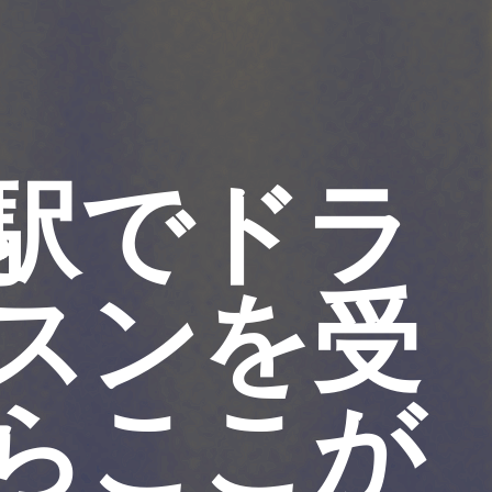
駅でドラ
スンを受
らここが