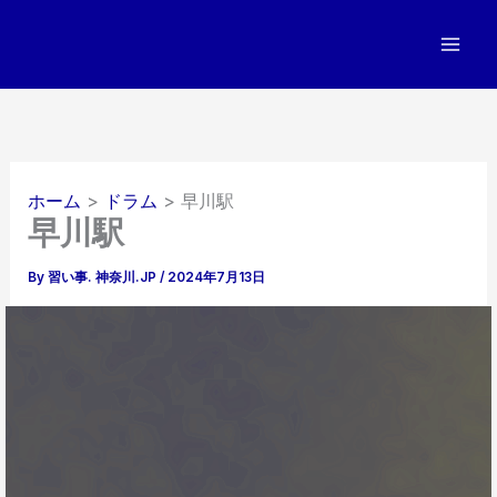
内
容
を
ス
キ
ッ
プ
ホーム
ドラム
早川駅
早川駅
By
習い事. 神奈川.JP
/
2024年7月13日