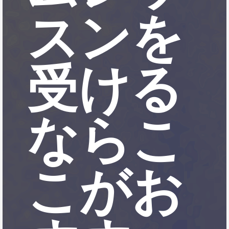
スンを
受ける
ならこ
こがお