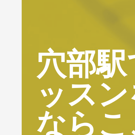
穴部駅
ッスン
ならこ