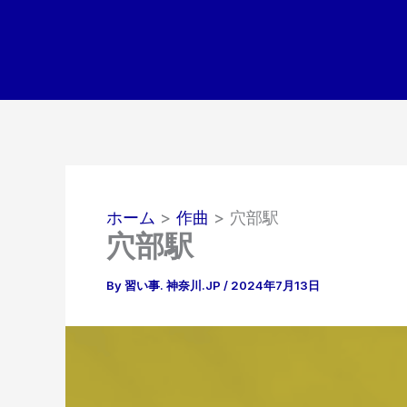
内
容
を
ス
キ
ッ
プ
ホーム
作曲
穴部駅
穴部駅
By
習い事. 神奈川.JP
/
2024年7月13日