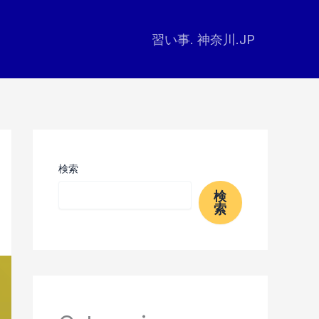
習い事. 神奈川.JP
検索
検
索