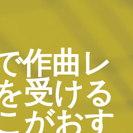
で作曲レ
を受ける
こがおす