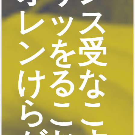
レッス
ンを受
けるな
らここ