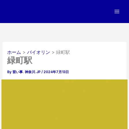
内
容
を
ス
キ
ッ
プ
ホーム
バイオリン
緑町駅
緑町駅
By
習い事. 神奈川.JP
/
2024年7月13日