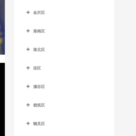
京急田浦駅のドラム教室
こどもの国駅のドラム教室
踊場駅のドラム教室
神奈川区のドラム教室
新杉田駅のドラム教室
六会日大前駅のドラム教室
金沢区
京急長沢駅のドラム教室
田奈駅のドラム教室
下飯田駅のドラム教室
大口駅のドラム教室
杉田駅のドラム教室
金沢区のドラム教室
目白山下駅のドラム教室
県立大学駅のドラム教室
たまプラーザ駅のドラム教
立場駅のドラム教室
片倉町駅のドラム教室
港南区
根岸駅のドラム教室
海の公園柴口駅のドラム教
柳小路駅のドラム教室
室
汐入駅のドラム教室
中田駅のドラム教室
神奈川駅のドラム教室
港南区のドラム教室
室
屏風浦駅のドラム教室
藤が丘駅のドラム教室
港北区
新大津駅のドラム教室
弥生台駅のドラム教室
神奈川新町駅のドラム教室
上大岡駅のドラム教室
海の公園南口駅のドラム教
洋光台駅のドラム教室
港北区のドラム教室
室
田浦駅のドラム教室
ゆめが丘駅のドラム教室
京急新子安駅のドラム教室
上永谷駅のドラム教室
栄区
大倉山駅のドラム教室
金沢八景駅のドラム教室
津久井浜駅のドラム教室
緑園都市駅のドラム教室
京急東神奈川駅のドラム教
港南台駅のドラム教室
栄区のドラム教室
菊名駅のドラム教室
室
金沢文庫駅のドラム教室
瀬谷区
逸見駅のドラム教室
港南中央駅のドラム教室
本郷台駅のドラム教室
岸根公園駅のドラム教室
瀬谷区のドラム教室
子安駅のドラム教室
京急富岡駅のドラム教室
堀ノ内駅のドラム教室
下永谷駅のドラム教室
都筑区
北新横浜駅のドラム教室
瀬谷駅のドラム教室
新子安駅のドラム教室
幸浦駅のドラム教室
馬堀海岸駅のドラム教室
都筑区のドラム教室
小机駅のドラム教室
三ツ境駅のドラム教室
反町駅のドラム教室
産業振興センター駅のドラ
鶴見区
横須賀駅のドラム教室
川和町駅のドラム教室
ム教室
新綱島駅のドラム教室
鶴見区のドラム教室
白楽駅のドラム教室