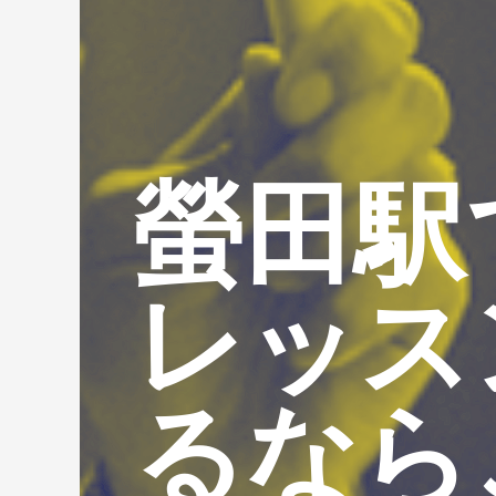
螢田駅
レッス
るなら