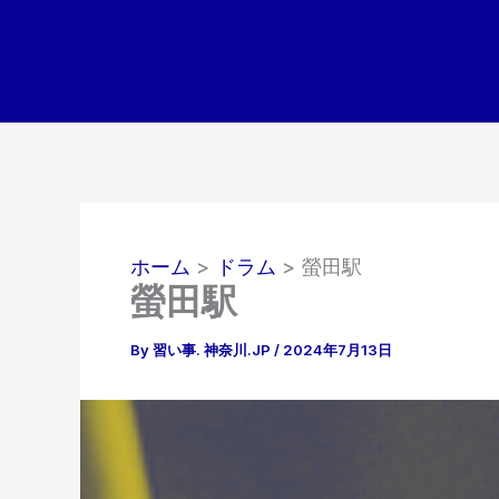
内
容
を
ス
キ
ッ
プ
ホーム
ドラム
螢田駅
螢田駅
By
習い事. 神奈川.JP
/
2024年7月13日