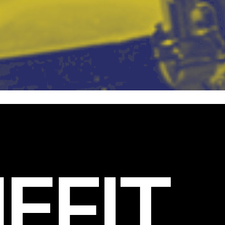
EFIT
.