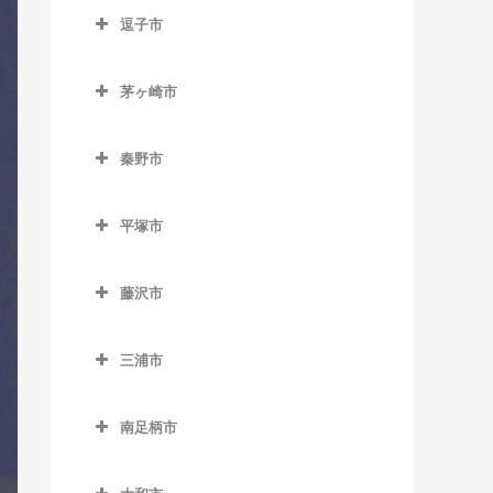
南橋本駅のドラム教室
逗子市
入谷駅のドラム教室
古淵駅のドラム教室
矢部駅のドラム教室
逗子市のドラム教室
座間駅のドラム教室
相模大野駅のドラム教室
茅ヶ崎市
神武寺駅のドラム教室
相武台前駅のドラム教室
茅ヶ崎市のドラム教室
下溝駅のドラム教室
逗子駅のドラム教室
秦野市
香川駅のドラム教室
相武台下駅のドラム教室
逗子・葉山駅のドラム教室
秦野市のドラム教室
北茅ケ崎駅のドラム教室
原当麻駅のドラム教室
平塚市
東逗子駅のドラム教室
渋沢駅のドラム教室
茅ケ崎駅のドラム教室
平塚市のドラム教室
東林間駅のドラム教室
鶴巻温泉駅のドラム教室
藤沢市
平塚駅のドラム教室
東海大学前駅のドラム教室
藤沢市のドラム教室
三浦市
秦野駅のドラム教室
石上駅のドラム教室
三浦市のドラム教室
江ノ島駅のドラム教室
南足柄市
三浦海岸駅のドラム教室
片瀬江ノ島駅のドラム教室
南足柄市のドラム教室
三崎口駅のドラム教室