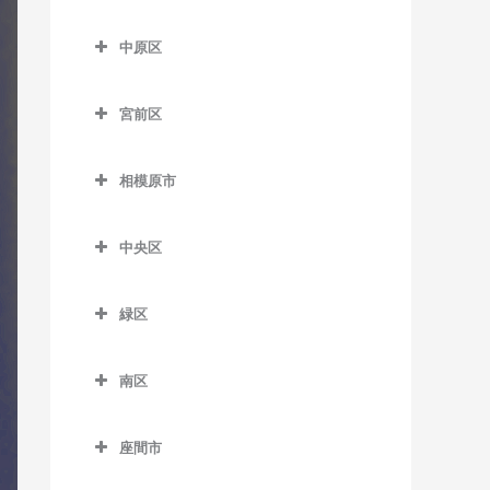
七里ヶ浜駅のドラム教室
はるひ野駅のドラム教室
尻手駅のドラム教室
多摩区のドラム教室
五百羅漢駅のドラム教室
川崎大師駅のドラム教室
久地駅のドラム教室
中原区
湘南深沢駅のドラム教室
百合ヶ丘駅のドラム教室
新川崎駅のドラム教室
生田駅のドラム教室
下曽我駅のドラム教室
京急川崎駅のドラム教室
高津駅のドラム教室
中原区のドラム教室
湘南町屋駅のドラム教室
若葉台駅のドラム教室
稲田堤駅のドラム教室
宮前区
富水駅のドラム教室
小島新田駅のドラム教室
津田山駅のドラム教室
新丸子駅のドラム教室
西鎌倉駅のドラム教室
京王稲田堤駅のドラム教室
宮前区のドラム教室
根府川駅のドラム教室
昭和駅のドラム教室
二子新地駅のドラム教室
平間駅のドラム教室
相模原市
長谷駅のドラム教室
宿河原駅のドラム教室
鷺沼駅のドラム教室
箱根板橋駅のドラム教室
鈴木町駅のドラム教室
溝の口駅のドラム教室
向河原駅のドラム教室
相模原市のドラム教室
富士見町駅のドラム教室
中野島駅のドラム教室
宮崎台駅のドラム教室
中央区
早川駅のドラム教室
大師橋駅のドラム教室
武蔵溝ノ口駅のドラム教室
武蔵小杉駅のドラム教室
由比ヶ浜駅のドラム教室
登戸駅のドラム教室
宮前平駅のドラム教室
中央区のドラム教室
螢田駅のドラム教室
八丁畷駅のドラム教室
武蔵新城駅のドラム教室
緑区
和田塚駅のドラム教室
向ヶ丘遊園駅のドラム教室
上溝駅のドラム教室
緑町駅のドラム教室
浜川崎駅のドラム教室
武蔵中原駅のドラム教室
緑区のドラム教室
読売ランド前駅のドラム教
相模原駅のドラム教室
南区
東門前駅のドラム教室
元住吉駅のドラム教室
相模湖駅のドラム教室
室
番田駅のドラム教室
南区のドラム教室
港町駅のドラム教室
橋本駅のドラム教室
座間市
淵野辺駅のドラム教室
小田急相模原駅のドラム教
武蔵白石駅のドラム教室
藤野駅のドラム教室
座間市のドラム教室
室