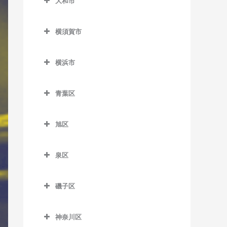
大和市
鵠沼駅のドラム教室
岩原駅のドラム教室
大和市のドラム教室
鵠沼海岸駅のドラム教室
相模沼田駅のドラム教室
横須賀市
高座渋谷駅のドラム教室
湘南江の島駅のドラム教室
大雄山駅のドラム教室
横須賀市のドラム教室
相模大塚駅のドラム教室
横浜市
湘南海岸公園駅のドラム教
塚原駅のドラム教室
安針塚駅のドラム教室
桜ヶ丘駅のドラム教室
横浜市のドラム教室
室
富士フイルム前駅のドラム
浦賀駅のドラム教室
青葉区
中央林間駅のドラム教室
湘南台駅のドラム教室
教室
追浜駅のドラム教室
青葉区のドラム教室
つきみ野駅のドラム教室
善行駅のドラム教室
和田河原駅のドラム教室
旭区
北久里浜駅のドラム教室
青葉台駅のドラム教室
鶴間駅のドラム教室
旭区のドラム教室
長後駅のドラム教室
衣笠駅のドラム教室
あざみ野駅のドラム教室
泉区
南林間駅のドラム教室
希望ケ丘駅のドラム教室
辻堂駅のドラム教室
久里浜駅のドラム教室
市が尾駅のドラム教室
泉区のドラム教室
大和駅のドラム教室
鶴ケ峰駅のドラム教室
藤沢駅のドラム教室
磯子区
京急大津駅のドラム教室
江田駅のドラム教室
いずみ中央駅のドラム教室
二俣川駅のドラム教室
磯子区のドラム教室
藤沢本町駅のドラム教室
京急久里浜駅のドラム教室
恩田駅のドラム教室
いずみ野駅のドラム教室
神奈川区
南万騎が原駅のドラム教室
磯子駅のドラム教室
本鵠沼駅のドラム教室