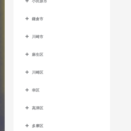
小田原市
厚木駅のドラム教室
小田原市のドラム教室
海老名駅のドラム教室
鎌倉市
足柄駅のドラム教室
かしわ台駅のドラム教室
鎌倉市のドラム教室
穴部駅のドラム教室
川崎市
門沢橋駅のドラム教室
稲村ヶ崎駅のドラム教室
飯田岡駅のドラム教室
川崎市のドラム教室
さがみ野駅のドラム教室
大船駅のドラム教室
麻生区
井細田駅のドラム教室
社家駅のドラム教室
片瀬山駅のドラム教室
麻生区のドラム教室
入生田駅のドラム教室
川崎区
鎌倉駅のドラム教室
柿生駅のドラム教室
小田原駅のドラム教室
川崎区のドラム教室
鎌倉高校前駅のドラム教室
栗平駅のドラム教室
幸区
風祭駅のドラム教室
扇町駅のドラム教室
北鎌倉駅のドラム教室
黒川駅のドラム教室
幸区のドラム教室
鴨宮駅のドラム教室
大川駅のドラム教室
高津区
極楽寺駅のドラム教室
五月台駅のドラム教室
鹿島田駅のドラム教室
栢山駅のドラム教室
小田栄駅のドラム教室
高津区のドラム教室
腰越駅のドラム教室
新百合ヶ丘駅のドラム教室
川崎駅のドラム教室
多摩区
国府津駅のドラム教室
川崎新町駅のドラム教室
梶が谷駅のドラム教室