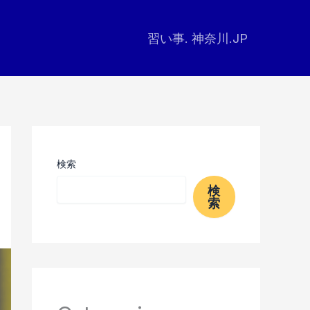
習い事. 神奈川.JP
検索
検
索