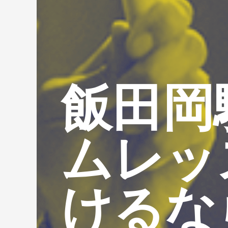
飯田岡
ムレッ
けるな