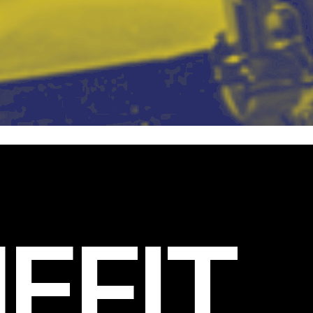
EFIT
.