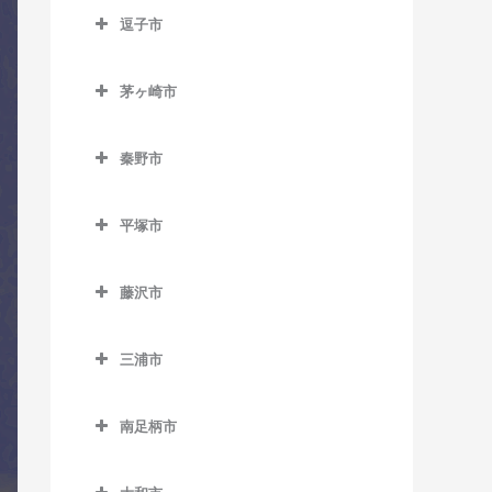
南橋本駅のドラム教室
逗子市
入谷駅のドラム教室
古淵駅のドラム教室
矢部駅のドラム教室
逗子市のドラム教室
座間駅のドラム教室
相模大野駅のドラム教室
茅ヶ崎市
神武寺駅のドラム教室
相武台前駅のドラム教室
茅ヶ崎市のドラム教室
下溝駅のドラム教室
逗子駅のドラム教室
秦野市
香川駅のドラム教室
相武台下駅のドラム教室
逗子・葉山駅のドラム教室
秦野市のドラム教室
北茅ケ崎駅のドラム教室
原当麻駅のドラム教室
平塚市
東逗子駅のドラム教室
渋沢駅のドラム教室
茅ケ崎駅のドラム教室
平塚市のドラム教室
東林間駅のドラム教室
鶴巻温泉駅のドラム教室
藤沢市
平塚駅のドラム教室
東海大学前駅のドラム教室
藤沢市のドラム教室
三浦市
秦野駅のドラム教室
石上駅のドラム教室
三浦市のドラム教室
江ノ島駅のドラム教室
南足柄市
三浦海岸駅のドラム教室
片瀬江ノ島駅のドラム教室
南足柄市のドラム教室
三崎口駅のドラム教室