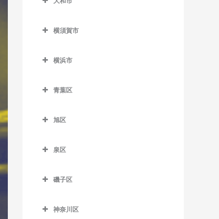
大和市
鵠沼駅のドラム教室
岩原駅のドラム教室
大和市のドラム教室
鵠沼海岸駅のドラム教室
相模沼田駅のドラム教室
横須賀市
高座渋谷駅のドラム教室
湘南江の島駅のドラム教室
大雄山駅のドラム教室
横須賀市のドラム教室
相模大塚駅のドラム教室
横浜市
湘南海岸公園駅のドラム教
塚原駅のドラム教室
安針塚駅のドラム教室
桜ヶ丘駅のドラム教室
横浜市のドラム教室
室
富士フイルム前駅のドラム
浦賀駅のドラム教室
青葉区
中央林間駅のドラム教室
湘南台駅のドラム教室
教室
追浜駅のドラム教室
青葉区のドラム教室
つきみ野駅のドラム教室
善行駅のドラム教室
和田河原駅のドラム教室
旭区
北久里浜駅のドラム教室
青葉台駅のドラム教室
鶴間駅のドラム教室
旭区のドラム教室
長後駅のドラム教室
衣笠駅のドラム教室
あざみ野駅のドラム教室
泉区
南林間駅のドラム教室
希望ケ丘駅のドラム教室
辻堂駅のドラム教室
久里浜駅のドラム教室
市が尾駅のドラム教室
泉区のドラム教室
大和駅のドラム教室
鶴ケ峰駅のドラム教室
藤沢駅のドラム教室
磯子区
京急大津駅のドラム教室
江田駅のドラム教室
いずみ中央駅のドラム教室
二俣川駅のドラム教室
磯子区のドラム教室
藤沢本町駅のドラム教室
京急久里浜駅のドラム教室
恩田駅のドラム教室
いずみ野駅のドラム教室
神奈川区
南万騎が原駅のドラム教室
磯子駅のドラム教室
本鵠沼駅のドラム教室