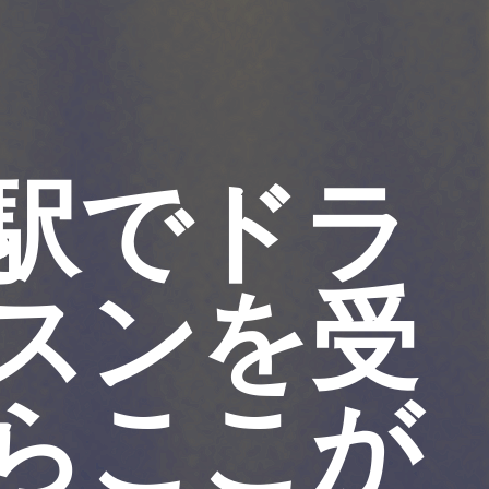
駅でドラ
スンを受
らここが