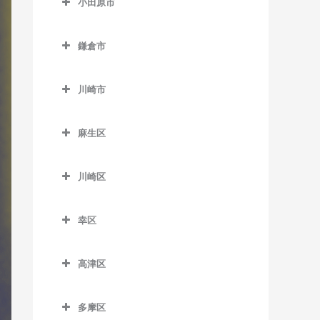
小田原市
厚木駅のドラム教室
小田原市のドラム教室
海老名駅のドラム教室
鎌倉市
足柄駅のドラム教室
かしわ台駅のドラム教室
鎌倉市のドラム教室
穴部駅のドラム教室
川崎市
門沢橋駅のドラム教室
稲村ヶ崎駅のドラム教室
飯田岡駅のドラム教室
川崎市のドラム教室
さがみ野駅のドラム教室
大船駅のドラム教室
麻生区
井細田駅のドラム教室
社家駅のドラム教室
片瀬山駅のドラム教室
麻生区のドラム教室
入生田駅のドラム教室
川崎区
鎌倉駅のドラム教室
柿生駅のドラム教室
小田原駅のドラム教室
川崎区のドラム教室
鎌倉高校前駅のドラム教室
栗平駅のドラム教室
幸区
風祭駅のドラム教室
扇町駅のドラム教室
北鎌倉駅のドラム教室
黒川駅のドラム教室
幸区のドラム教室
鴨宮駅のドラム教室
大川駅のドラム教室
高津区
極楽寺駅のドラム教室
五月台駅のドラム教室
鹿島田駅のドラム教室
栢山駅のドラム教室
小田栄駅のドラム教室
高津区のドラム教室
腰越駅のドラム教室
新百合ヶ丘駅のドラム教室
川崎駅のドラム教室
多摩区
国府津駅のドラム教室
川崎新町駅のドラム教室
梶が谷駅のドラム教室