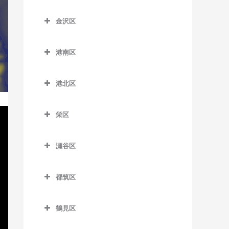
京急田浦駅のドラム教室
こどもの国駅のドラム教室
踊場駅のドラム教室
神奈川区のドラム教室
新杉田駅のドラム教室
六会日大前駅のドラム教室
金沢区
京急長沢駅のドラム教室
田奈駅のドラム教室
下飯田駅のドラム教室
大口駅のドラム教室
杉田駅のドラム教室
金沢区のドラム教室
目白山下駅のドラム教室
県立大学駅のドラム教室
たまプラーザ駅のドラム教
立場駅のドラム教室
片倉町駅のドラム教室
港南区
根岸駅のドラム教室
海の公園柴口駅のドラム教
柳小路駅のドラム教室
室
汐入駅のドラム教室
中田駅のドラム教室
神奈川駅のドラム教室
港南区のドラム教室
室
屏風浦駅のドラム教室
藤が丘駅のドラム教室
港北区
新大津駅のドラム教室
弥生台駅のドラム教室
神奈川新町駅のドラム教室
上大岡駅のドラム教室
海の公園南口駅のドラム教
洋光台駅のドラム教室
港北区のドラム教室
室
田浦駅のドラム教室
ゆめが丘駅のドラム教室
京急新子安駅のドラム教室
上永谷駅のドラム教室
栄区
大倉山駅のドラム教室
金沢八景駅のドラム教室
津久井浜駅のドラム教室
緑園都市駅のドラム教室
京急東神奈川駅のドラム教
港南台駅のドラム教室
栄区のドラム教室
菊名駅のドラム教室
室
金沢文庫駅のドラム教室
瀬谷区
逸見駅のドラム教室
港南中央駅のドラム教室
本郷台駅のドラム教室
岸根公園駅のドラム教室
瀬谷区のドラム教室
子安駅のドラム教室
京急富岡駅のドラム教室
堀ノ内駅のドラム教室
下永谷駅のドラム教室
都筑区
北新横浜駅のドラム教室
瀬谷駅のドラム教室
新子安駅のドラム教室
幸浦駅のドラム教室
馬堀海岸駅のドラム教室
都筑区のドラム教室
小机駅のドラム教室
三ツ境駅のドラム教室
反町駅のドラム教室
産業振興センター駅のドラ
鶴見区
横須賀駅のドラム教室
川和町駅のドラム教室
ム教室
新綱島駅のドラム教室
鶴見区のドラム教室
白楽駅のドラム教室