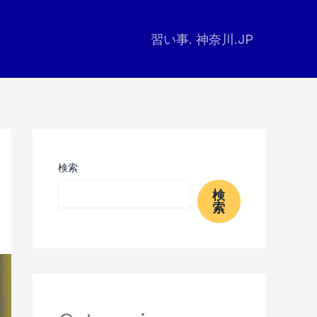
習い事. 神奈川.JP
検索
検
索