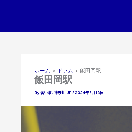
内
容
を
ス
キ
ッ
プ
ホーム
ドラム
飯田岡駅
飯田岡駅
By
習い事. 神奈川.JP
/
2024年7月13日