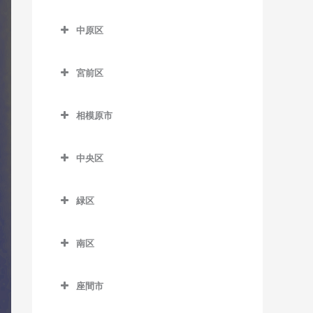
七里ヶ浜駅のドラム教室
はるひ野駅のドラム教室
尻手駅のドラム教室
多摩区のドラム教室
五百羅漢駅のドラム教室
川崎大師駅のドラム教室
久地駅のドラム教室
中原区
湘南深沢駅のドラム教室
百合ヶ丘駅のドラム教室
新川崎駅のドラム教室
生田駅のドラム教室
下曽我駅のドラム教室
京急川崎駅のドラム教室
高津駅のドラム教室
中原区のドラム教室
湘南町屋駅のドラム教室
若葉台駅のドラム教室
稲田堤駅のドラム教室
宮前区
富水駅のドラム教室
小島新田駅のドラム教室
津田山駅のドラム教室
新丸子駅のドラム教室
西鎌倉駅のドラム教室
京王稲田堤駅のドラム教室
宮前区のドラム教室
根府川駅のドラム教室
昭和駅のドラム教室
二子新地駅のドラム教室
平間駅のドラム教室
相模原市
長谷駅のドラム教室
宿河原駅のドラム教室
鷺沼駅のドラム教室
箱根板橋駅のドラム教室
鈴木町駅のドラム教室
溝の口駅のドラム教室
向河原駅のドラム教室
相模原市のドラム教室
富士見町駅のドラム教室
中野島駅のドラム教室
宮崎台駅のドラム教室
中央区
早川駅のドラム教室
大師橋駅のドラム教室
武蔵溝ノ口駅のドラム教室
武蔵小杉駅のドラム教室
由比ヶ浜駅のドラム教室
登戸駅のドラム教室
宮前平駅のドラム教室
中央区のドラム教室
螢田駅のドラム教室
八丁畷駅のドラム教室
武蔵新城駅のドラム教室
緑区
和田塚駅のドラム教室
向ヶ丘遊園駅のドラム教室
上溝駅のドラム教室
緑町駅のドラム教室
浜川崎駅のドラム教室
武蔵中原駅のドラム教室
緑区のドラム教室
読売ランド前駅のドラム教
相模原駅のドラム教室
南区
東門前駅のドラム教室
元住吉駅のドラム教室
相模湖駅のドラム教室
室
番田駅のドラム教室
南区のドラム教室
港町駅のドラム教室
橋本駅のドラム教室
座間市
淵野辺駅のドラム教室
小田急相模原駅のドラム教
武蔵白石駅のドラム教室
藤野駅のドラム教室
座間市のドラム教室
室