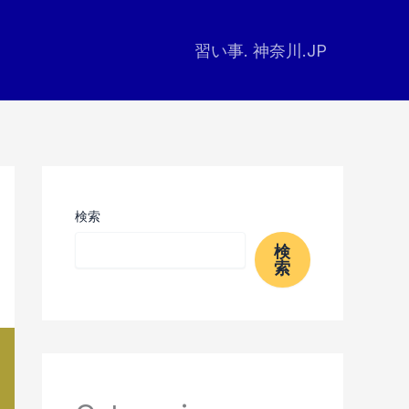
習い事. 神奈川.JP
検索
検
索