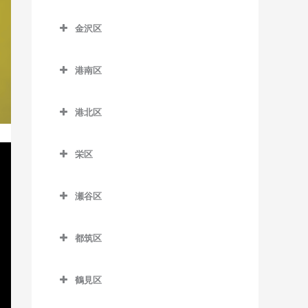
藤沢本町駅のボイトレ教室
こどもの国駅のボイトレ教
神奈川区のボイトレ教室
室
新杉田駅のボイトレ教室
京急田浦駅のボイトレ教室
室
踊場駅のボイトレ教室
金沢区
本鵠沼駅のボイトレ教室
大口駅のボイトレ教室
杉田駅のボイトレ教室
金沢区のボイトレ教室
京急長沢駅のボイトレ教室
田奈駅のボイトレ教室
下飯田駅のボイトレ教室
六会日大前駅のボイトレ教
片倉町駅のボイトレ教室
港南区
根岸駅のボイトレ教室
海の公園柴口駅のボイトレ
室
県立大学駅のボイトレ教室
たまプラーザ駅のボイトレ
立場駅のボイトレ教室
神奈川駅のボイトレ教室
港南区のボイトレ教室
教室
教室
屏風浦駅のボイトレ教室
目白山下駅のボイトレ教室
汐入駅のボイトレ教室
中田駅のボイトレ教室
港北区
神奈川新町駅のボイトレ教
上大岡駅のボイトレ教室
海の公園南口駅のボイトレ
藤が丘駅のボイトレ教室
洋光台駅のボイトレ教室
港北区のボイトレ教室
柳小路駅のボイトレ教室
新大津駅のボイトレ教室
弥生台駅のボイトレ教室
室
教室
上永谷駅のボイトレ教室
栄区
大倉山駅のボイトレ教室
田浦駅のボイトレ教室
ゆめが丘駅のボイトレ教室
京急新子安駅のボイトレ教
金沢八景駅のボイトレ教室
港南台駅のボイトレ教室
栄区のボイトレ教室
室
菊名駅のボイトレ教室
津久井浜駅のボイトレ教室
緑園都市駅のボイトレ教室
金沢文庫駅のボイトレ教室
瀬谷区
港南中央駅のボイトレ教室
本郷台駅のボイトレ教室
京急東神奈川駅のボイトレ
岸根公園駅のボイトレ教室
瀬谷区のボイトレ教室
逸見駅のボイトレ教室
京急富岡駅のボイトレ教室
教室
下永谷駅のボイトレ教室
都筑区
北新横浜駅のボイトレ教室
瀬谷駅のボイトレ教室
堀ノ内駅のボイトレ教室
幸浦駅のボイトレ教室
子安駅のボイトレ教室
都筑区のボイトレ教室
小机駅のボイトレ教室
三ツ境駅のボイトレ教室
馬堀海岸駅のボイトレ教室
産業振興センター駅のボイ
鶴見区
新子安駅のボイトレ教室
川和町駅のボイトレ教室
トレ教室
新綱島駅のボイトレ教室
鶴見区のボイトレ教室
横須賀駅のボイトレ教室