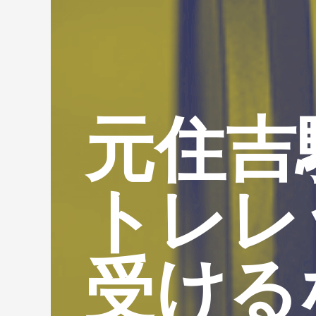
元住吉
トレレ
受ける