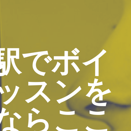
駅でボイ
ッスンを
ならここ