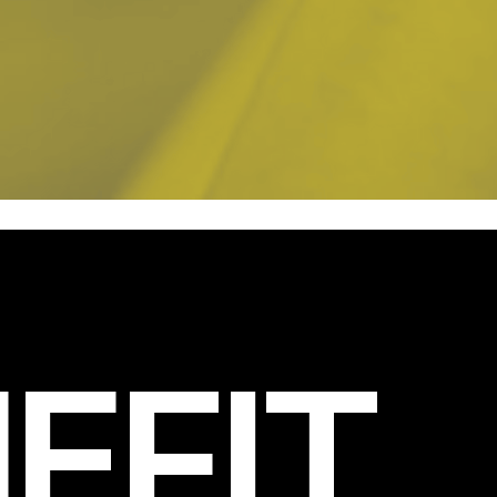
EFIT
.