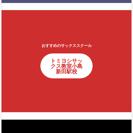
おすすめのサックススクール
トミヨシサッ
クス教室小島
新田駅校