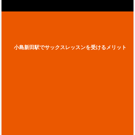
小島新田駅でサックスレッスンを受けるメリット