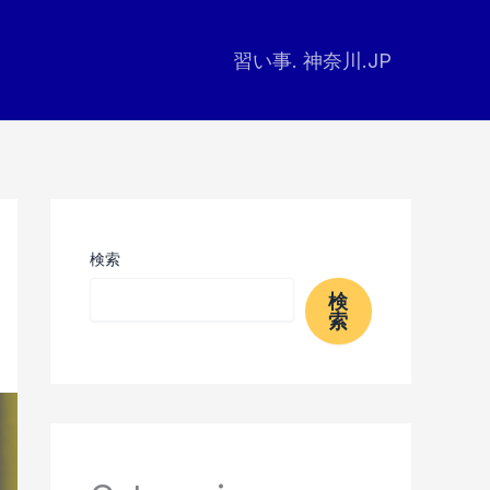
習い事. 神奈川.JP
検索
検
索