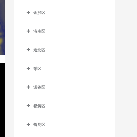
京急田浦駅のドラム教室
こどもの国駅のドラム教室
踊場駅のドラム教室
神奈川区のドラム教室
新杉田駅のドラム教室
六会日大前駅のドラム教室
金沢区
京急長沢駅のドラム教室
田奈駅のドラム教室
下飯田駅のドラム教室
大口駅のドラム教室
杉田駅のドラム教室
金沢区のドラム教室
目白山下駅のドラム教室
県立大学駅のドラム教室
たまプラーザ駅のドラム教
立場駅のドラム教室
片倉町駅のドラム教室
港南区
根岸駅のドラム教室
海の公園柴口駅のドラム教
柳小路駅のドラム教室
室
汐入駅のドラム教室
中田駅のドラム教室
神奈川駅のドラム教室
港南区のドラム教室
室
屏風浦駅のドラム教室
藤が丘駅のドラム教室
港北区
新大津駅のドラム教室
弥生台駅のドラム教室
神奈川新町駅のドラム教室
上大岡駅のドラム教室
海の公園南口駅のドラム教
洋光台駅のドラム教室
港北区のドラム教室
室
田浦駅のドラム教室
ゆめが丘駅のドラム教室
京急新子安駅のドラム教室
上永谷駅のドラム教室
栄区
大倉山駅のドラム教室
金沢八景駅のドラム教室
津久井浜駅のドラム教室
緑園都市駅のドラム教室
京急東神奈川駅のドラム教
港南台駅のドラム教室
栄区のドラム教室
菊名駅のドラム教室
室
金沢文庫駅のドラム教室
瀬谷区
逸見駅のドラム教室
港南中央駅のドラム教室
本郷台駅のドラム教室
岸根公園駅のドラム教室
瀬谷区のドラム教室
子安駅のドラム教室
京急富岡駅のドラム教室
堀ノ内駅のドラム教室
下永谷駅のドラム教室
都筑区
北新横浜駅のドラム教室
瀬谷駅のドラム教室
新子安駅のドラム教室
幸浦駅のドラム教室
馬堀海岸駅のドラム教室
都筑区のドラム教室
小机駅のドラム教室
三ツ境駅のドラム教室
反町駅のドラム教室
産業振興センター駅のドラ
鶴見区
横須賀駅のドラム教室
川和町駅のドラム教室
ム教室
新綱島駅のドラム教室
鶴見区のドラム教室
白楽駅のドラム教室