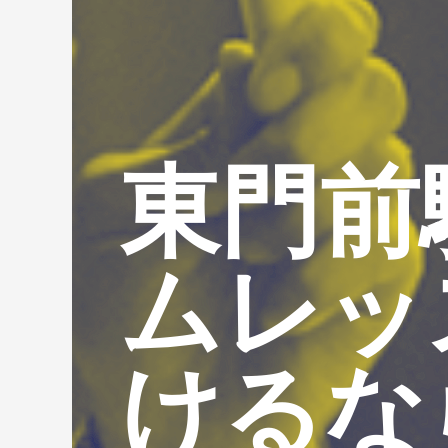
東門前
ムレッ
けるな