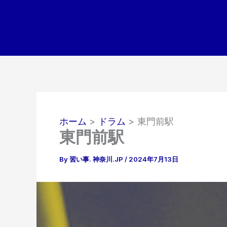
内
容
を
ス
キ
ッ
プ
ホーム
ドラム
東門前駅
東門前駅
By
習い事. 神奈川.JP
/
2024年7月13日