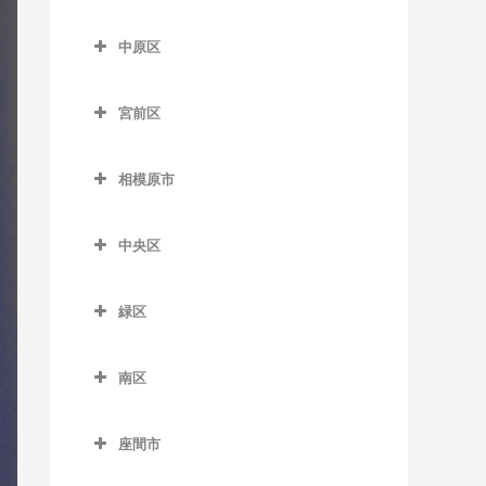
七里ヶ浜駅のドラム教室
はるひ野駅のドラム教室
尻手駅のドラム教室
多摩区のドラム教室
五百羅漢駅のドラム教室
川崎大師駅のドラム教室
久地駅のドラム教室
中原区
湘南深沢駅のドラム教室
百合ヶ丘駅のドラム教室
新川崎駅のドラム教室
生田駅のドラム教室
下曽我駅のドラム教室
京急川崎駅のドラム教室
高津駅のドラム教室
中原区のドラム教室
湘南町屋駅のドラム教室
若葉台駅のドラム教室
稲田堤駅のドラム教室
宮前区
富水駅のドラム教室
小島新田駅のドラム教室
津田山駅のドラム教室
新丸子駅のドラム教室
西鎌倉駅のドラム教室
京王稲田堤駅のドラム教室
宮前区のドラム教室
根府川駅のドラム教室
昭和駅のドラム教室
二子新地駅のドラム教室
平間駅のドラム教室
相模原市
長谷駅のドラム教室
宿河原駅のドラム教室
鷺沼駅のドラム教室
箱根板橋駅のドラム教室
鈴木町駅のドラム教室
溝の口駅のドラム教室
向河原駅のドラム教室
相模原市のドラム教室
富士見町駅のドラム教室
中野島駅のドラム教室
宮崎台駅のドラム教室
中央区
早川駅のドラム教室
大師橋駅のドラム教室
武蔵溝ノ口駅のドラム教室
武蔵小杉駅のドラム教室
由比ヶ浜駅のドラム教室
登戸駅のドラム教室
宮前平駅のドラム教室
中央区のドラム教室
螢田駅のドラム教室
八丁畷駅のドラム教室
武蔵新城駅のドラム教室
緑区
和田塚駅のドラム教室
向ヶ丘遊園駅のドラム教室
上溝駅のドラム教室
緑町駅のドラム教室
浜川崎駅のドラム教室
武蔵中原駅のドラム教室
緑区のドラム教室
読売ランド前駅のドラム教
相模原駅のドラム教室
南区
東門前駅のドラム教室
元住吉駅のドラム教室
相模湖駅のドラム教室
室
番田駅のドラム教室
南区のドラム教室
港町駅のドラム教室
橋本駅のドラム教室
座間市
淵野辺駅のドラム教室
小田急相模原駅のドラム教
武蔵白石駅のドラム教室
藤野駅のドラム教室
座間市のドラム教室
室