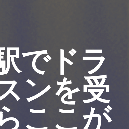
駅でドラ
スンを受
らここが