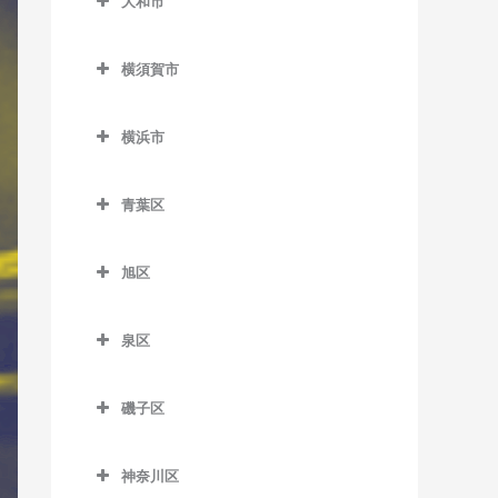
大和市
鵠沼駅のドラム教室
岩原駅のドラム教室
大和市のドラム教室
鵠沼海岸駅のドラム教室
相模沼田駅のドラム教室
横須賀市
高座渋谷駅のドラム教室
湘南江の島駅のドラム教室
大雄山駅のドラム教室
横須賀市のドラム教室
相模大塚駅のドラム教室
横浜市
湘南海岸公園駅のドラム教
塚原駅のドラム教室
安針塚駅のドラム教室
桜ヶ丘駅のドラム教室
横浜市のドラム教室
室
富士フイルム前駅のドラム
浦賀駅のドラム教室
青葉区
中央林間駅のドラム教室
湘南台駅のドラム教室
教室
追浜駅のドラム教室
青葉区のドラム教室
つきみ野駅のドラム教室
善行駅のドラム教室
和田河原駅のドラム教室
旭区
北久里浜駅のドラム教室
青葉台駅のドラム教室
鶴間駅のドラム教室
旭区のドラム教室
長後駅のドラム教室
衣笠駅のドラム教室
あざみ野駅のドラム教室
泉区
南林間駅のドラム教室
希望ケ丘駅のドラム教室
辻堂駅のドラム教室
久里浜駅のドラム教室
市が尾駅のドラム教室
泉区のドラム教室
大和駅のドラム教室
鶴ケ峰駅のドラム教室
藤沢駅のドラム教室
磯子区
京急大津駅のドラム教室
江田駅のドラム教室
いずみ中央駅のドラム教室
二俣川駅のドラム教室
磯子区のドラム教室
藤沢本町駅のドラム教室
京急久里浜駅のドラム教室
恩田駅のドラム教室
いずみ野駅のドラム教室
神奈川区
南万騎が原駅のドラム教室
磯子駅のドラム教室
本鵠沼駅のドラム教室