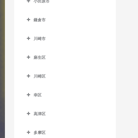
小田原市
厚木駅のドラム教室
小田原市のドラム教室
海老名駅のドラム教室
鎌倉市
足柄駅のドラム教室
かしわ台駅のドラム教室
鎌倉市のドラム教室
穴部駅のドラム教室
川崎市
門沢橋駅のドラム教室
稲村ヶ崎駅のドラム教室
飯田岡駅のドラム教室
川崎市のドラム教室
さがみ野駅のドラム教室
大船駅のドラム教室
麻生区
井細田駅のドラム教室
社家駅のドラム教室
片瀬山駅のドラム教室
麻生区のドラム教室
入生田駅のドラム教室
川崎区
鎌倉駅のドラム教室
柿生駅のドラム教室
小田原駅のドラム教室
川崎区のドラム教室
鎌倉高校前駅のドラム教室
栗平駅のドラム教室
幸区
風祭駅のドラム教室
扇町駅のドラム教室
北鎌倉駅のドラム教室
黒川駅のドラム教室
幸区のドラム教室
鴨宮駅のドラム教室
大川駅のドラム教室
高津区
極楽寺駅のドラム教室
五月台駅のドラム教室
鹿島田駅のドラム教室
栢山駅のドラム教室
小田栄駅のドラム教室
高津区のドラム教室
腰越駅のドラム教室
新百合ヶ丘駅のドラム教室
川崎駅のドラム教室
多摩区
国府津駅のドラム教室
川崎新町駅のドラム教室
梶が谷駅のドラム教室