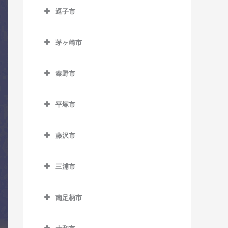
南橋本駅のドラム教室
逗子市
入谷駅のドラム教室
古淵駅のドラム教室
矢部駅のドラム教室
逗子市のドラム教室
座間駅のドラム教室
相模大野駅のドラム教室
茅ヶ崎市
神武寺駅のドラム教室
相武台前駅のドラム教室
茅ヶ崎市のドラム教室
下溝駅のドラム教室
逗子駅のドラム教室
秦野市
香川駅のドラム教室
相武台下駅のドラム教室
逗子・葉山駅のドラム教室
秦野市のドラム教室
北茅ケ崎駅のドラム教室
原当麻駅のドラム教室
平塚市
東逗子駅のドラム教室
渋沢駅のドラム教室
茅ケ崎駅のドラム教室
平塚市のドラム教室
東林間駅のドラム教室
鶴巻温泉駅のドラム教室
藤沢市
平塚駅のドラム教室
東海大学前駅のドラム教室
藤沢市のドラム教室
三浦市
秦野駅のドラム教室
石上駅のドラム教室
三浦市のドラム教室
江ノ島駅のドラム教室
南足柄市
三浦海岸駅のドラム教室
片瀬江ノ島駅のドラム教室
南足柄市のドラム教室
三崎口駅のドラム教室