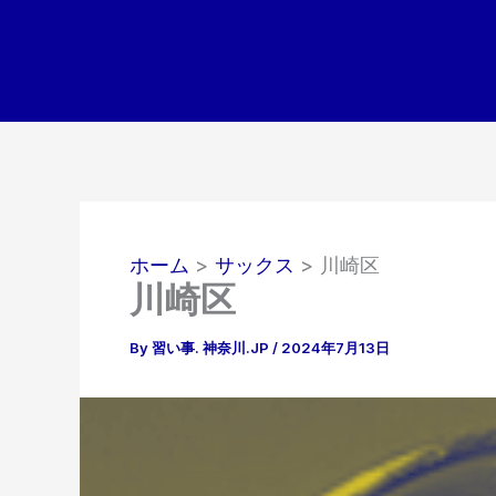
内
容
を
ス
キ
ッ
プ
ホーム
サックス
川崎区
川崎区
By
習い事. 神奈川.JP
/
2024年7月13日