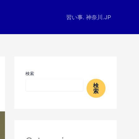
習い事. 神奈川.JP
検索
検
索