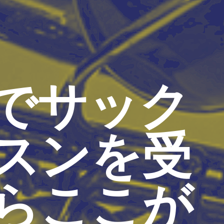
でサック
スンを受
らここが