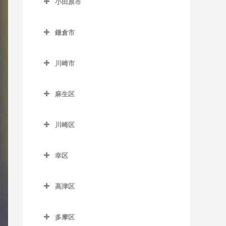
小田原市
厚木駅のドラム教室
小田原市のドラム教室
海老名駅のドラム教室
鎌倉市
足柄駅のドラム教室
かしわ台駅のドラム教室
鎌倉市のドラム教室
穴部駅のドラム教室
川崎市
門沢橋駅のドラム教室
稲村ヶ崎駅のドラム教室
飯田岡駅のドラム教室
川崎市のドラム教室
さがみ野駅のドラム教室
大船駅のドラム教室
麻生区
井細田駅のドラム教室
社家駅のドラム教室
片瀬山駅のドラム教室
麻生区のドラム教室
入生田駅のドラム教室
川崎区
鎌倉駅のドラム教室
柿生駅のドラム教室
小田原駅のドラム教室
川崎区のドラム教室
鎌倉高校前駅のドラム教室
栗平駅のドラム教室
幸区
風祭駅のドラム教室
扇町駅のドラム教室
北鎌倉駅のドラム教室
黒川駅のドラム教室
幸区のドラム教室
鴨宮駅のドラム教室
大川駅のドラム教室
高津区
極楽寺駅のドラム教室
五月台駅のドラム教室
鹿島田駅のドラム教室
栢山駅のドラム教室
小田栄駅のドラム教室
高津区のドラム教室
腰越駅のドラム教室
新百合ヶ丘駅のドラム教室
川崎駅のドラム教室
多摩区
国府津駅のドラム教室
川崎新町駅のドラム教室
梶が谷駅のドラム教室