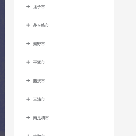
南橋本駅のドラム教室
逗子市
入谷駅のドラム教室
古淵駅のドラム教室
矢部駅のドラム教室
逗子市のドラム教室
座間駅のドラム教室
相模大野駅のドラム教室
茅ヶ崎市
神武寺駅のドラム教室
相武台前駅のドラム教室
茅ヶ崎市のドラム教室
下溝駅のドラム教室
逗子駅のドラム教室
秦野市
香川駅のドラム教室
相武台下駅のドラム教室
逗子・葉山駅のドラム教室
秦野市のドラム教室
北茅ケ崎駅のドラム教室
原当麻駅のドラム教室
平塚市
東逗子駅のドラム教室
渋沢駅のドラム教室
茅ケ崎駅のドラム教室
平塚市のドラム教室
東林間駅のドラム教室
鶴巻温泉駅のドラム教室
藤沢市
平塚駅のドラム教室
東海大学前駅のドラム教室
藤沢市のドラム教室
三浦市
秦野駅のドラム教室
石上駅のドラム教室
三浦市のドラム教室
江ノ島駅のドラム教室
南足柄市
三浦海岸駅のドラム教室
片瀬江ノ島駅のドラム教室
南足柄市のドラム教室
三崎口駅のドラム教室