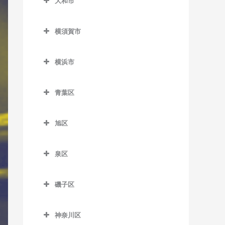
大和市
鵠沼駅のドラム教室
岩原駅のドラム教室
大和市のドラム教室
鵠沼海岸駅のドラム教室
相模沼田駅のドラム教室
横須賀市
高座渋谷駅のドラム教室
湘南江の島駅のドラム教室
大雄山駅のドラム教室
横須賀市のドラム教室
相模大塚駅のドラム教室
横浜市
湘南海岸公園駅のドラム教
塚原駅のドラム教室
安針塚駅のドラム教室
桜ヶ丘駅のドラム教室
横浜市のドラム教室
室
富士フイルム前駅のドラム
浦賀駅のドラム教室
青葉区
中央林間駅のドラム教室
湘南台駅のドラム教室
教室
追浜駅のドラム教室
青葉区のドラム教室
つきみ野駅のドラム教室
善行駅のドラム教室
和田河原駅のドラム教室
旭区
北久里浜駅のドラム教室
青葉台駅のドラム教室
鶴間駅のドラム教室
旭区のドラム教室
長後駅のドラム教室
衣笠駅のドラム教室
あざみ野駅のドラム教室
泉区
南林間駅のドラム教室
希望ケ丘駅のドラム教室
辻堂駅のドラム教室
久里浜駅のドラム教室
市が尾駅のドラム教室
泉区のドラム教室
大和駅のドラム教室
鶴ケ峰駅のドラム教室
藤沢駅のドラム教室
磯子区
京急大津駅のドラム教室
江田駅のドラム教室
いずみ中央駅のドラム教室
二俣川駅のドラム教室
磯子区のドラム教室
藤沢本町駅のドラム教室
京急久里浜駅のドラム教室
恩田駅のドラム教室
いずみ野駅のドラム教室
神奈川区
南万騎が原駅のドラム教室
磯子駅のドラム教室
本鵠沼駅のドラム教室