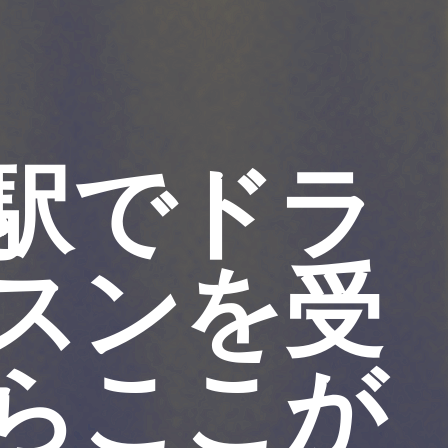
駅でドラ
スンを受
らここが