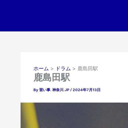
内
容
を
ス
キ
ッ
プ
ホーム
ドラム
鹿島田駅
鹿島田駅
By
習い事. 神奈川.JP
/
2024年7月13日