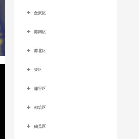
京急田浦駅のドラム教室
こどもの国駅のドラム教室
踊場駅のドラム教室
神奈川区のドラム教室
新杉田駅のドラム教室
六会日大前駅のドラム教室
金沢区
京急長沢駅のドラム教室
田奈駅のドラム教室
下飯田駅のドラム教室
大口駅のドラム教室
杉田駅のドラム教室
金沢区のドラム教室
目白山下駅のドラム教室
県立大学駅のドラム教室
たまプラーザ駅のドラム教
立場駅のドラム教室
片倉町駅のドラム教室
港南区
根岸駅のドラム教室
海の公園柴口駅のドラム教
柳小路駅のドラム教室
室
汐入駅のドラム教室
中田駅のドラム教室
神奈川駅のドラム教室
港南区のドラム教室
室
屏風浦駅のドラム教室
藤が丘駅のドラム教室
港北区
新大津駅のドラム教室
弥生台駅のドラム教室
神奈川新町駅のドラム教室
上大岡駅のドラム教室
海の公園南口駅のドラム教
洋光台駅のドラム教室
港北区のドラム教室
室
田浦駅のドラム教室
ゆめが丘駅のドラム教室
京急新子安駅のドラム教室
上永谷駅のドラム教室
栄区
大倉山駅のドラム教室
金沢八景駅のドラム教室
津久井浜駅のドラム教室
緑園都市駅のドラム教室
京急東神奈川駅のドラム教
港南台駅のドラム教室
栄区のドラム教室
菊名駅のドラム教室
室
金沢文庫駅のドラム教室
瀬谷区
逸見駅のドラム教室
港南中央駅のドラム教室
本郷台駅のドラム教室
岸根公園駅のドラム教室
瀬谷区のドラム教室
子安駅のドラム教室
京急富岡駅のドラム教室
堀ノ内駅のドラム教室
下永谷駅のドラム教室
都筑区
北新横浜駅のドラム教室
瀬谷駅のドラム教室
新子安駅のドラム教室
幸浦駅のドラム教室
馬堀海岸駅のドラム教室
都筑区のドラム教室
小机駅のドラム教室
三ツ境駅のドラム教室
反町駅のドラム教室
産業振興センター駅のドラ
鶴見区
横須賀駅のドラム教室
川和町駅のドラム教室
ム教室
新綱島駅のドラム教室
鶴見区のドラム教室
白楽駅のドラム教室