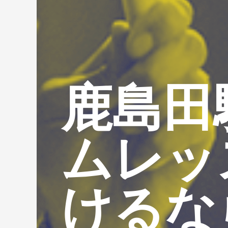
鹿島田
ムレッ
けるな