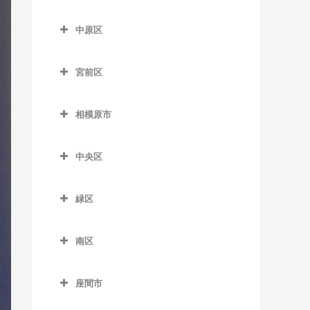
七里ヶ浜駅のドラム教室
はるひ野駅のドラム教室
尻手駅のドラム教室
多摩区のドラム教室
五百羅漢駅のドラム教室
川崎大師駅のドラム教室
久地駅のドラム教室
中原区
湘南深沢駅のドラム教室
百合ヶ丘駅のドラム教室
新川崎駅のドラム教室
生田駅のドラム教室
下曽我駅のドラム教室
京急川崎駅のドラム教室
高津駅のドラム教室
中原区のドラム教室
湘南町屋駅のドラム教室
若葉台駅のドラム教室
稲田堤駅のドラム教室
宮前区
富水駅のドラム教室
小島新田駅のドラム教室
津田山駅のドラム教室
新丸子駅のドラム教室
西鎌倉駅のドラム教室
京王稲田堤駅のドラム教室
宮前区のドラム教室
根府川駅のドラム教室
昭和駅のドラム教室
二子新地駅のドラム教室
平間駅のドラム教室
相模原市
長谷駅のドラム教室
宿河原駅のドラム教室
鷺沼駅のドラム教室
箱根板橋駅のドラム教室
鈴木町駅のドラム教室
溝の口駅のドラム教室
向河原駅のドラム教室
相模原市のドラム教室
富士見町駅のドラム教室
中野島駅のドラム教室
宮崎台駅のドラム教室
中央区
早川駅のドラム教室
大師橋駅のドラム教室
武蔵溝ノ口駅のドラム教室
武蔵小杉駅のドラム教室
由比ヶ浜駅のドラム教室
登戸駅のドラム教室
宮前平駅のドラム教室
中央区のドラム教室
螢田駅のドラム教室
八丁畷駅のドラム教室
武蔵新城駅のドラム教室
緑区
和田塚駅のドラム教室
向ヶ丘遊園駅のドラム教室
上溝駅のドラム教室
緑町駅のドラム教室
浜川崎駅のドラム教室
武蔵中原駅のドラム教室
緑区のドラム教室
読売ランド前駅のドラム教
相模原駅のドラム教室
南区
東門前駅のドラム教室
元住吉駅のドラム教室
相模湖駅のドラム教室
室
番田駅のドラム教室
南区のドラム教室
港町駅のドラム教室
橋本駅のドラム教室
座間市
淵野辺駅のドラム教室
小田急相模原駅のドラム教
武蔵白石駅のドラム教室
藤野駅のドラム教室
座間市のドラム教室
室