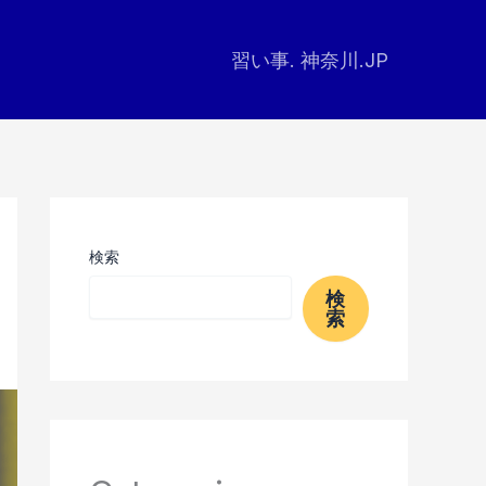
習い事. 神奈川.JP
検索
検
索