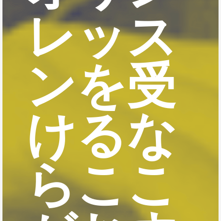
レッス
ンを受
けるな
らここ