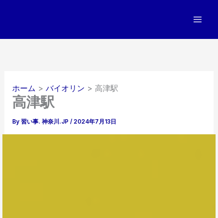
内
容
を
ス
キ
ッ
プ
ホーム
バイオリン
高津駅
高津駅
By
習い事. 神奈川.JP
/
2024年7月13日