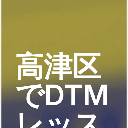
高津区
でDTM
レッス