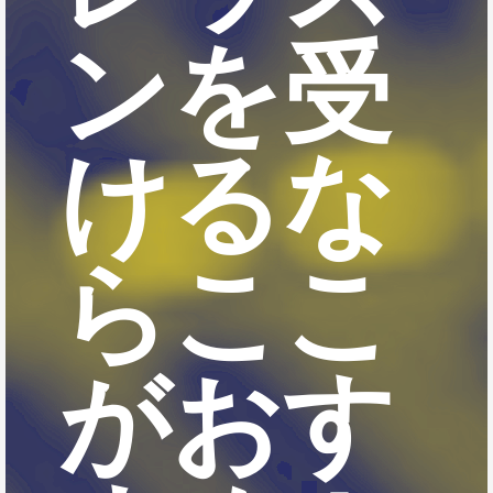
ンを受
けるな
らここ
がおす