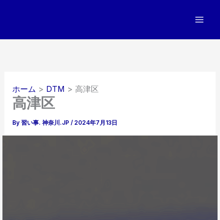
内
容
を
ス
キ
ッ
プ
ホーム
DTM
高津区
高津区
By
習い事. 神奈川.JP
/
2024年7月13日