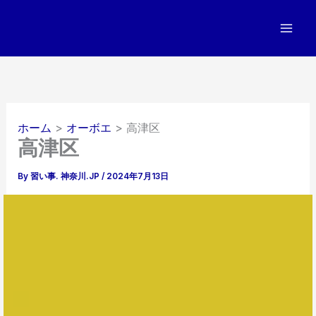
内
容
を
ス
キ
ッ
プ
ホーム
オーボエ
高津区
高津区
By
習い事. 神奈川.JP
/
2024年7月13日