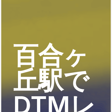
百合ヶ
丘駅で
DTMレ