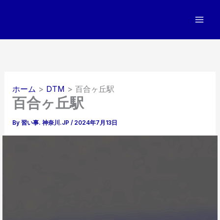
内
容
を
ス
キ
ッ
プ
ホーム
DTM
百合ヶ丘駅
百合ヶ丘駅
By
習い事. 神奈川.JP
/
2024年7月13日