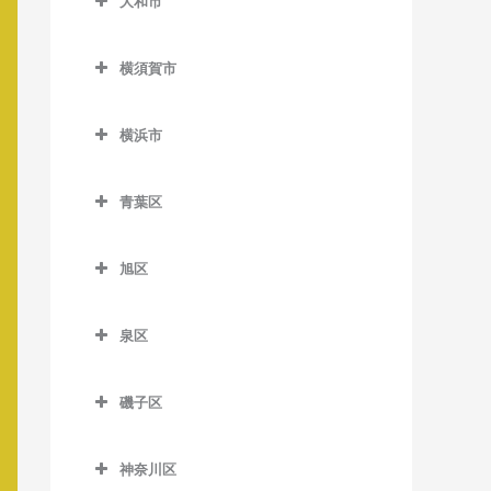
大和市
岩原駅のオーボエ教室
大和市のオーボエ教室
鵠沼駅のオーボエ教室
相模沼田駅のオーボエ教室
横須賀市
高座渋谷駅のオーボエ教室
鵠沼海岸駅のオーボエ教室
大雄山駅のオーボエ教室
横須賀市のオーボエ教室
相模大塚駅のオーボエ教室
湘南江の島駅のオーボエ教
横浜市
塚原駅のオーボエ教室
安針塚駅のオーボエ教室
室
桜ヶ丘駅のオーボエ教室
横浜市のオーボエ教室
富士フイルム前駅のオーボ
浦賀駅のオーボエ教室
湘南海岸公園駅のオーボエ
青葉区
中央林間駅のオーボエ教室
エ教室
教室
追浜駅のオーボエ教室
青葉区のオーボエ教室
つきみ野駅のオーボエ教室
和田河原駅のオーボエ教室
旭区
湘南台駅のオーボエ教室
北久里浜駅のオーボエ教室
青葉台駅のオーボエ教室
鶴間駅のオーボエ教室
旭区のオーボエ教室
善行駅のオーボエ教室
衣笠駅のオーボエ教室
あざみ野駅のオーボエ教室
泉区
南林間駅のオーボエ教室
希望ケ丘駅のオーボエ教室
長後駅のオーボエ教室
久里浜駅のオーボエ教室
市が尾駅のオーボエ教室
泉区のオーボエ教室
大和駅のオーボエ教室
鶴ケ峰駅のオーボエ教室
磯子区
辻堂駅のオーボエ教室
京急大津駅のオーボエ教室
江田駅のオーボエ教室
いずみ中央駅のオーボエ教
二俣川駅のオーボエ教室
磯子区のオーボエ教室
室
藤沢駅のオーボエ教室
京急久里浜駅のオーボエ教
恩田駅のオーボエ教室
神奈川区
南万騎が原駅のオーボエ教
磯子駅のオーボエ教室
室
いずみ野駅のオーボエ教室