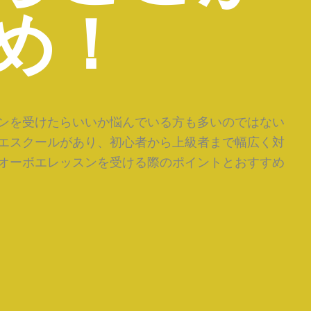
め！
ンを受けたらいいか悩んでいる方も多いのではない
エスクールがあり、初心者から上級者まで幅広く対
オーボエレッスンを受ける際のポイントとおすすめ