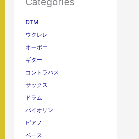
Categories
DTM
ウクレレ
オーボエ
ギター
コントラバス
サックス
ドラム
バイオリン
ピアノ
ベース