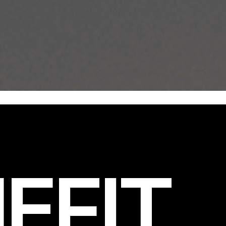
EFIT
.