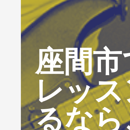
座間市
レッス
るなら