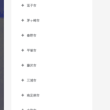
南橋本駅のギター教室
逗子市
入谷駅のギター教室
古淵駅のギター教室
矢部駅のギター教室
逗子市のギター教室
座間駅のギター教室
相模大野駅のギター教室
茅ヶ崎市
神武寺駅のギター教室
相武台前駅のギター教室
茅ヶ崎市のギター教室
下溝駅のギター教室
逗子駅のギター教室
秦野市
香川駅のギター教室
相武台下駅のギター教室
逗子・葉山駅のギター教室
秦野市のギター教室
北茅ケ崎駅のギター教室
原当麻駅のギター教室
平塚市
東逗子駅のギター教室
渋沢駅のギター教室
茅ケ崎駅のギター教室
平塚市のギター教室
東林間駅のギター教室
鶴巻温泉駅のギター教室
藤沢市
平塚駅のギター教室
東海大学前駅のギター教室
藤沢市のギター教室
三浦市
秦野駅のギター教室
石上駅のギター教室
三浦市のギター教室
江ノ島駅のギター教室
南足柄市
三浦海岸駅のギター教室
片瀬江ノ島駅のギター教室
南足柄市のギター教室
三崎口駅のギター教室