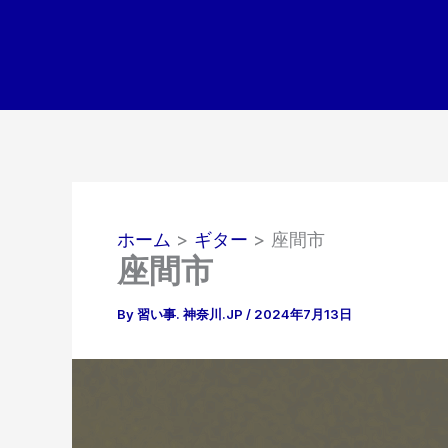
内
容
を
ス
キ
ッ
プ
ホーム
ギター
座間市
座間市
By
習い事. 神奈川.JP
/
2024年7月13日