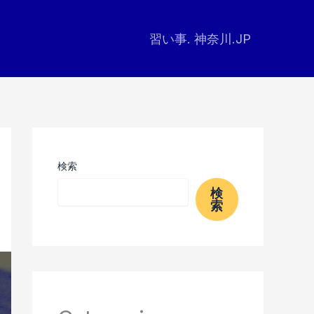
習い事. 神奈川.JP
検索
検
索