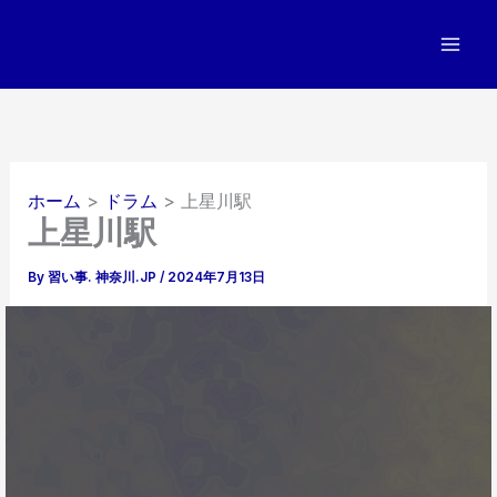
内
容
を
ス
キ
ッ
プ
ホーム
ドラム
上星川駅
上星川駅
By
習い事. 神奈川.JP
/
2024年7月13日