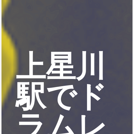
上星川
駅でド
ラムレ