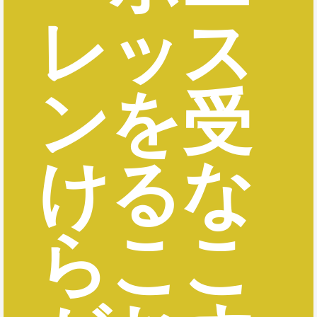
レッス
ンを受
けるな
らここ