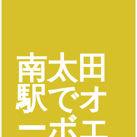
南太田
駅でオ
ーボエ