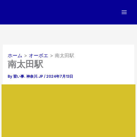
内
容
を
ス
キ
ッ
プ
ホーム
オーボエ
南太田駅
南太田駅
By
習い事. 神奈川.JP
/
2024年7月13日