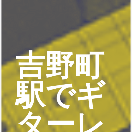
吉野町
駅でギ
ターレ