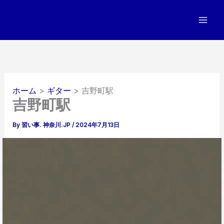
内
容
を
ス
キ
ッ
プ
ホーム
ギター
吉野町駅
吉野町駅
By
習い事. 神奈川.JP
/
2024年7月13日