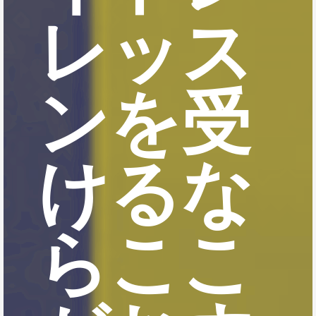
レッス
ンを受
けるな
らここ