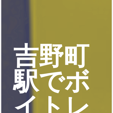
吉野町
駅でボ
イトレ