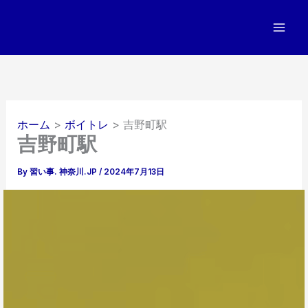
内
容
を
ス
キ
ッ
プ
ホーム
ボイトレ
吉野町駅
吉野町駅
By
習い事. 神奈川.JP
/
2024年7月13日