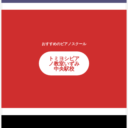
おすすめのピアノスクール
トミヨシピア
ノ教室いずみ
中央駅校