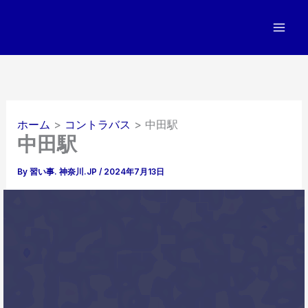
内
容
を
ス
キ
ッ
プ
ホーム
コントラバス
中田駅
中田駅
By
習い事. 神奈川.JP
/
2024年7月13日