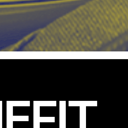
EFIT
.