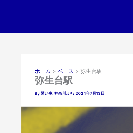
内
容
を
ス
キ
ッ
プ
ホーム
ベース
弥生台駅
弥生台駅
By
習い事. 神奈川.JP
/
2024年7月13日