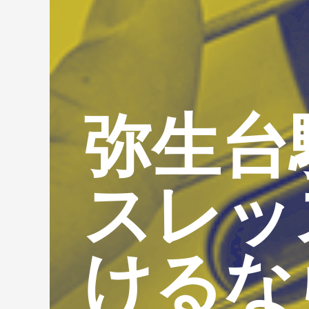
弥生台
スレッ
けるな