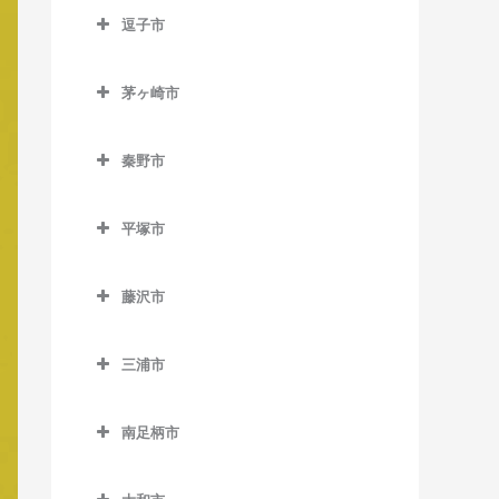
南橋本駅のベース教室
逗子市
入谷駅のベース教室
古淵駅のベース教室
矢部駅のベース教室
逗子市のベース教室
座間駅のベース教室
相模大野駅のベース教室
茅ヶ崎市
神武寺駅のベース教室
相武台前駅のベース教室
茅ヶ崎市のベース教室
下溝駅のベース教室
逗子駅のベース教室
秦野市
香川駅のベース教室
相武台下駅のベース教室
逗子・葉山駅のベース教室
秦野市のベース教室
北茅ケ崎駅のベース教室
原当麻駅のベース教室
平塚市
東逗子駅のベース教室
渋沢駅のベース教室
茅ケ崎駅のベース教室
平塚市のベース教室
東林間駅のベース教室
鶴巻温泉駅のベース教室
藤沢市
平塚駅のベース教室
東海大学前駅のベース教室
藤沢市のベース教室
三浦市
秦野駅のベース教室
石上駅のベース教室
三浦市のベース教室
江ノ島駅のベース教室
南足柄市
三浦海岸駅のベース教室
片瀬江ノ島駅のベース教室
南足柄市のベース教室
三崎口駅のベース教室