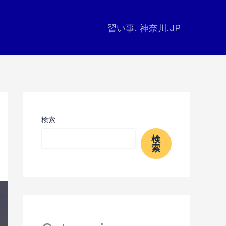
習い事. 神奈川.JP
検索
検
索