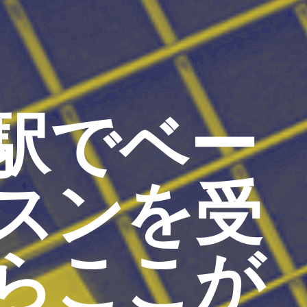
駅でベー
スンを受
らここが