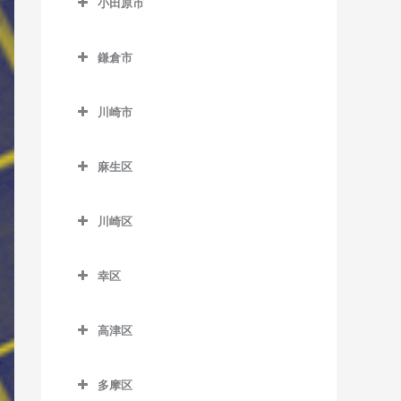
小田原市
厚木駅のベース教室
小田原市のベース教室
海老名駅のベース教室
鎌倉市
足柄駅のベース教室
かしわ台駅のベース教室
鎌倉市のベース教室
穴部駅のベース教室
川崎市
門沢橋駅のベース教室
稲村ヶ崎駅のベース教室
飯田岡駅のベース教室
川崎市のベース教室
さがみ野駅のベース教室
大船駅のベース教室
麻生区
井細田駅のベース教室
社家駅のベース教室
片瀬山駅のベース教室
麻生区のベース教室
入生田駅のベース教室
川崎区
鎌倉駅のベース教室
柿生駅のベース教室
小田原駅のベース教室
川崎区のベース教室
鎌倉高校前駅のベース教室
栗平駅のベース教室
幸区
風祭駅のベース教室
扇町駅のベース教室
北鎌倉駅のベース教室
黒川駅のベース教室
幸区のベース教室
鴨宮駅のベース教室
大川駅のベース教室
高津区
極楽寺駅のベース教室
五月台駅のベース教室
鹿島田駅のベース教室
栢山駅のベース教室
小田栄駅のベース教室
高津区のベース教室
腰越駅のベース教室
新百合ヶ丘駅のベース教室
川崎駅のベース教室
多摩区
国府津駅のベース教室
川崎新町駅のベース教室
梶が谷駅のベース教室