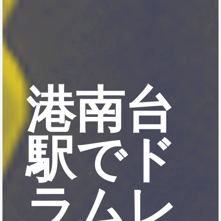
港南台
駅でド
ラムレ