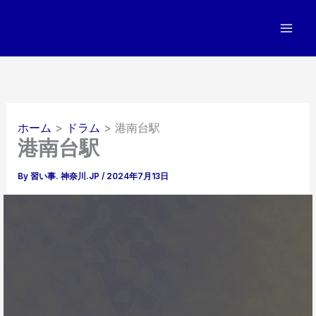
内
容
を
ス
キ
ッ
プ
ホーム
ドラム
港南台駅
港南台駅
By
習い事. 神奈川.JP
/
2024年7月13日