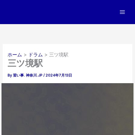
内
容
を
ス
キ
ッ
プ
ホーム
ドラム
三ツ境駅
三ツ境駅
By
習い事. 神奈川.JP
/
2024年7月13日