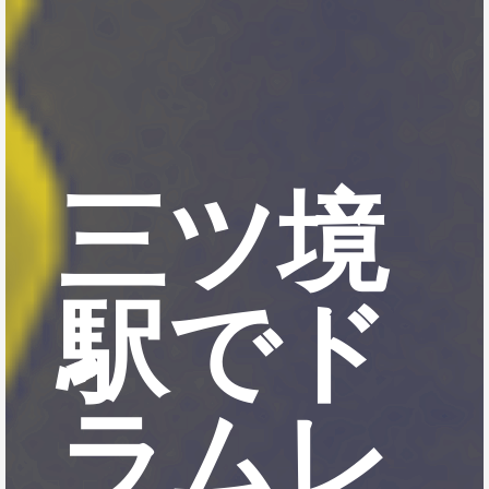
三ツ境
駅でド
ラムレ