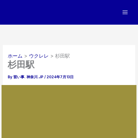
内
容
を
ス
キ
ッ
プ
ホーム
ウクレレ
杉田駅
杉田駅
By
習い事. 神奈川.JP
/
2024年7月13日