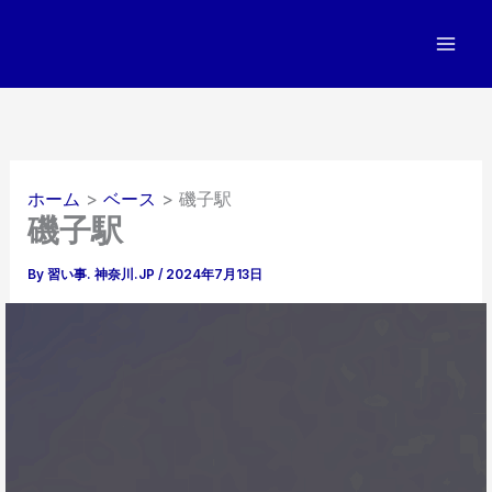
内
容
を
ス
キ
ッ
プ
ホーム
ベース
磯子駅
磯子駅
By
習い事. 神奈川.JP
/
2024年7月13日