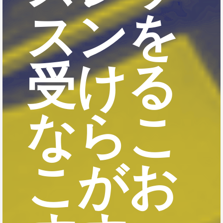
スンを
受ける
ならこ
こがお