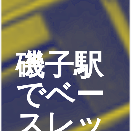
磯子駅
でベー
スレッ