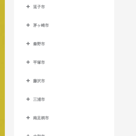
南橋本駅のベース教室
逗子市
入谷駅のベース教室
古淵駅のベース教室
矢部駅のベース教室
逗子市のベース教室
座間駅のベース教室
相模大野駅のベース教室
茅ヶ崎市
神武寺駅のベース教室
相武台前駅のベース教室
茅ヶ崎市のベース教室
下溝駅のベース教室
逗子駅のベース教室
秦野市
香川駅のベース教室
相武台下駅のベース教室
逗子・葉山駅のベース教室
秦野市のベース教室
北茅ケ崎駅のベース教室
原当麻駅のベース教室
平塚市
東逗子駅のベース教室
渋沢駅のベース教室
茅ケ崎駅のベース教室
平塚市のベース教室
東林間駅のベース教室
鶴巻温泉駅のベース教室
藤沢市
平塚駅のベース教室
東海大学前駅のベース教室
藤沢市のベース教室
三浦市
秦野駅のベース教室
石上駅のベース教室
三浦市のベース教室
江ノ島駅のベース教室
南足柄市
三浦海岸駅のベース教室
片瀬江ノ島駅のベース教室
南足柄市のベース教室
三崎口駅のベース教室