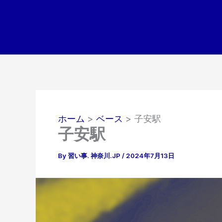
内
容
を
ス
キ
ッ
プ
ホーム
ベース
子安駅
子安駅
By
習い事. 神奈川.JP
/
2024年7月13日