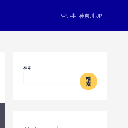
習い事. 神奈川.JP
検索
検
索