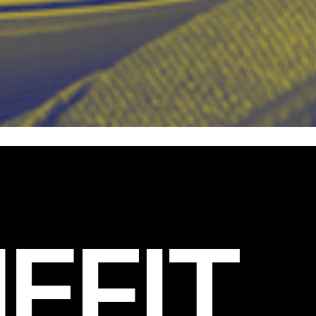
EFIT
.