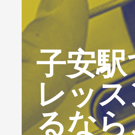
子安駅
レッス
るなら