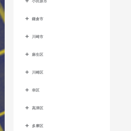
小田原市
厚木駅のベース教室
小田原市のベース教室
海老名駅のベース教室
鎌倉市
足柄駅のベース教室
かしわ台駅のベース教室
鎌倉市のベース教室
穴部駅のベース教室
川崎市
門沢橋駅のベース教室
稲村ヶ崎駅のベース教室
飯田岡駅のベース教室
川崎市のベース教室
さがみ野駅のベース教室
大船駅のベース教室
麻生区
井細田駅のベース教室
社家駅のベース教室
片瀬山駅のベース教室
麻生区のベース教室
入生田駅のベース教室
川崎区
鎌倉駅のベース教室
柿生駅のベース教室
小田原駅のベース教室
川崎区のベース教室
鎌倉高校前駅のベース教室
栗平駅のベース教室
幸区
風祭駅のベース教室
扇町駅のベース教室
北鎌倉駅のベース教室
黒川駅のベース教室
幸区のベース教室
鴨宮駅のベース教室
大川駅のベース教室
高津区
極楽寺駅のベース教室
五月台駅のベース教室
鹿島田駅のベース教室
栢山駅のベース教室
小田栄駅のベース教室
高津区のベース教室
腰越駅のベース教室
新百合ヶ丘駅のベース教室
川崎駅のベース教室
多摩区
国府津駅のベース教室
川崎新町駅のベース教室
梶が谷駅のベース教室