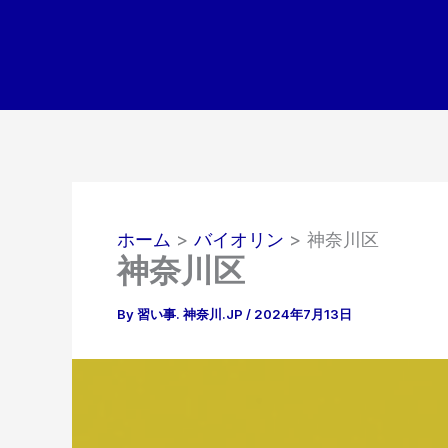
内
容
を
ス
キ
ッ
プ
ホーム
バイオリン
神奈川区
神奈川区
By
習い事. 神奈川.JP
/
2024年7月13日