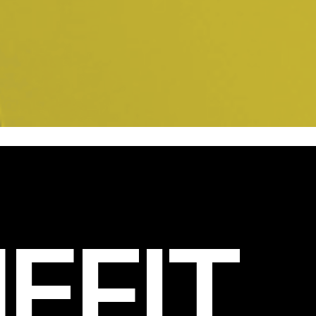
EFIT
.