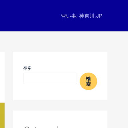
習い事. 神奈川.JP
検索
検
索