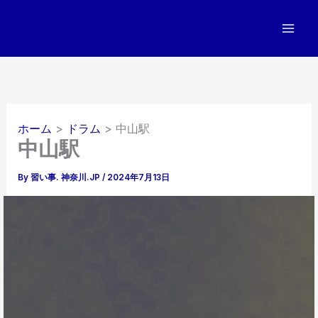
内
容
を
ス
キ
ッ
プ
ホーム
ドラム
中山駅
中山駅
By
習い事. 神奈川.JP
/
2024年7月13日