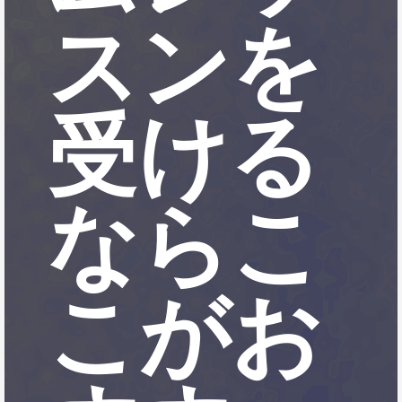
スンを
受ける
ならこ
こがお