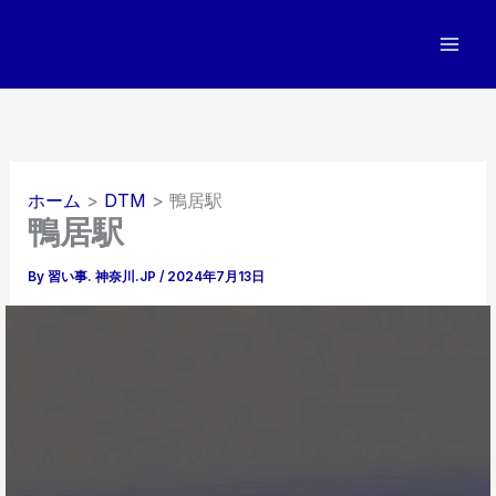
内
容
を
ス
キ
ッ
プ
ホーム
DTM
鴨居駅
鴨居駅
By
習い事. 神奈川.JP
/
2024年7月13日