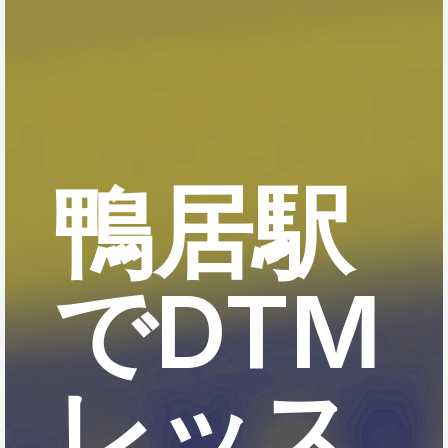
鴨居駅
でDTM
レッス