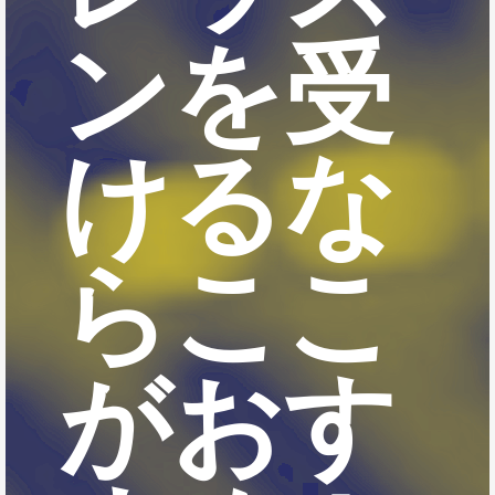
ンを受
けるな
らここ
がおす