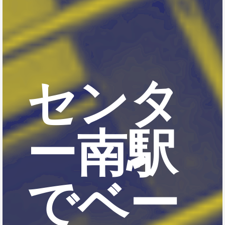
センタ
ー南駅
でベー