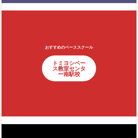
おすすめのベーススクール
トミヨシベー
ス教室センタ
ー南駅校