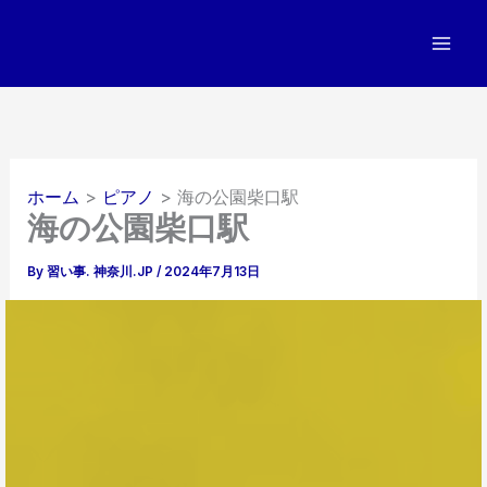
内
容
を
ス
キ
ッ
プ
ホーム
ピアノ
海の公園柴口駅
海の公園柴口駅
By
習い事. 神奈川.JP
/
2024年7月13日