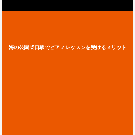
海の公園柴口駅でピアノレッスンを受けるメリット