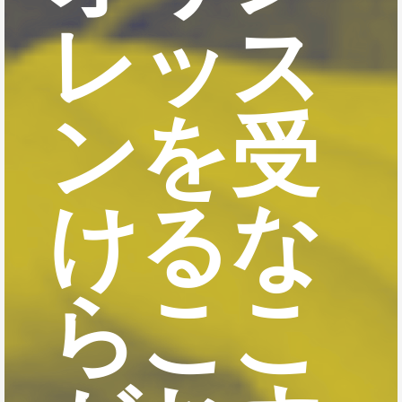
レッス
ンを受
けるな
らここ