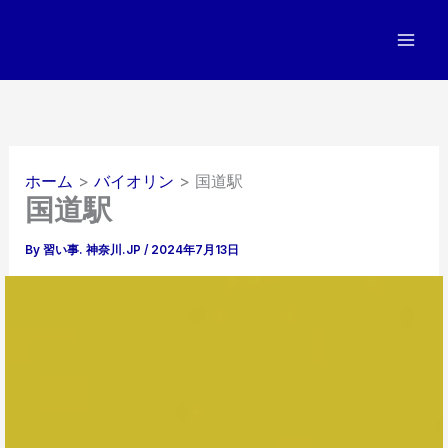
内
容
を
ス
キ
ッ
プ
ホーム
バイオリン
国道駅
国道駅
By
習い事. 神奈川.JP
/
2024年7月13日