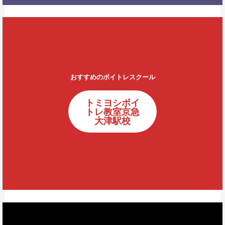
おすすめのボイトレスクール
トミヨシボイ
トレ教室京急
大津駅校