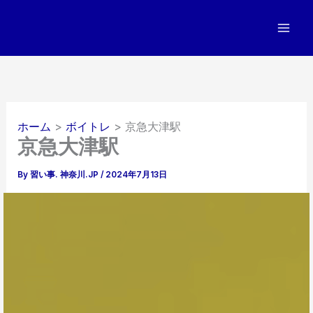
内
容
を
ス
キ
ッ
プ
ホーム
ボイトレ
京急大津駅
京急大津駅
By
習い事. 神奈川.JP
/
2024年7月13日