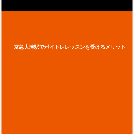
京急大津駅でボイトレレッスンを受けるメリット