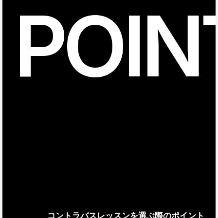
POIN
コントラバスレッスンを選ぶ際のポイント