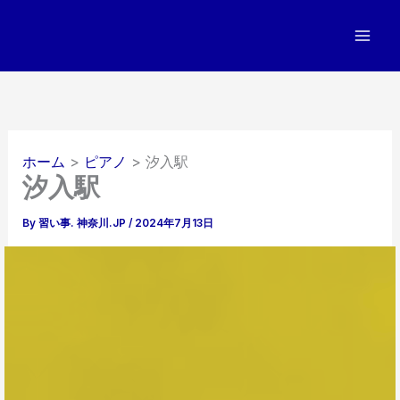
内
容
を
ス
キ
ッ
プ
ホーム
ピアノ
汐入駅
汐入駅
By
習い事. 神奈川.JP
/
2024年7月13日