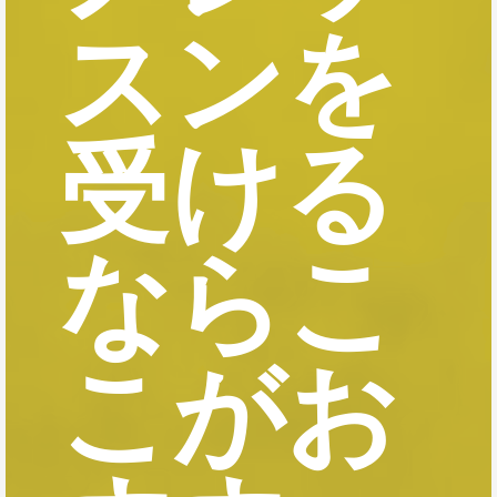
スンを
受ける
ならこ
こがお