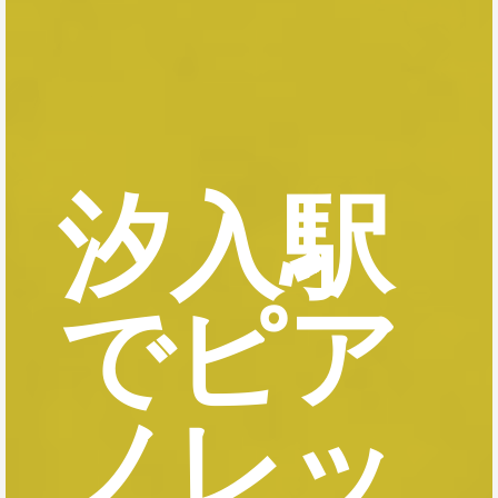
汐入駅
でピア
ノレッ