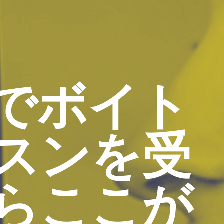
でボイト
スンを受
らここが