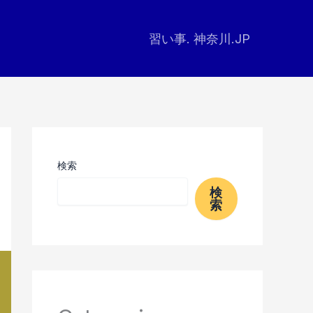
習い事. 神奈川.JP
検索
検
索