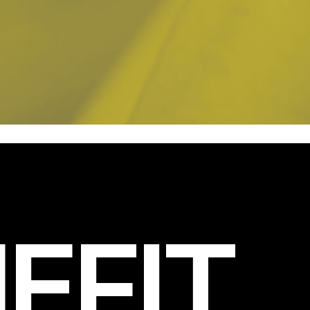
EFIT
.