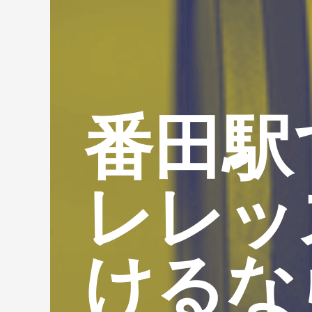
番田駅
レレッ
けるな