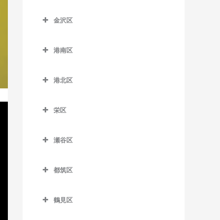
藤沢本町駅のボイトレ教室
こどもの国駅のボイトレ教
神奈川区のボイトレ教室
室
新杉田駅のボイトレ教室
京急田浦駅のボイトレ教室
室
踊場駅のボイトレ教室
金沢区
本鵠沼駅のボイトレ教室
大口駅のボイトレ教室
杉田駅のボイトレ教室
金沢区のボイトレ教室
京急長沢駅のボイトレ教室
田奈駅のボイトレ教室
下飯田駅のボイトレ教室
六会日大前駅のボイトレ教
片倉町駅のボイトレ教室
港南区
根岸駅のボイトレ教室
海の公園柴口駅のボイトレ
室
県立大学駅のボイトレ教室
たまプラーザ駅のボイトレ
立場駅のボイトレ教室
神奈川駅のボイトレ教室
港南区のボイトレ教室
教室
教室
屏風浦駅のボイトレ教室
目白山下駅のボイトレ教室
汐入駅のボイトレ教室
中田駅のボイトレ教室
港北区
神奈川新町駅のボイトレ教
上大岡駅のボイトレ教室
海の公園南口駅のボイトレ
藤が丘駅のボイトレ教室
洋光台駅のボイトレ教室
港北区のボイトレ教室
柳小路駅のボイトレ教室
新大津駅のボイトレ教室
弥生台駅のボイトレ教室
室
教室
上永谷駅のボイトレ教室
栄区
大倉山駅のボイトレ教室
田浦駅のボイトレ教室
ゆめが丘駅のボイトレ教室
京急新子安駅のボイトレ教
金沢八景駅のボイトレ教室
港南台駅のボイトレ教室
栄区のボイトレ教室
室
菊名駅のボイトレ教室
津久井浜駅のボイトレ教室
緑園都市駅のボイトレ教室
金沢文庫駅のボイトレ教室
瀬谷区
港南中央駅のボイトレ教室
本郷台駅のボイトレ教室
京急東神奈川駅のボイトレ
岸根公園駅のボイトレ教室
瀬谷区のボイトレ教室
逸見駅のボイトレ教室
京急富岡駅のボイトレ教室
教室
下永谷駅のボイトレ教室
都筑区
北新横浜駅のボイトレ教室
瀬谷駅のボイトレ教室
堀ノ内駅のボイトレ教室
幸浦駅のボイトレ教室
子安駅のボイトレ教室
都筑区のボイトレ教室
小机駅のボイトレ教室
三ツ境駅のボイトレ教室
馬堀海岸駅のボイトレ教室
産業振興センター駅のボイ
鶴見区
新子安駅のボイトレ教室
川和町駅のボイトレ教室
トレ教室
新綱島駅のボイトレ教室
鶴見区のボイトレ教室
横須賀駅のボイトレ教室