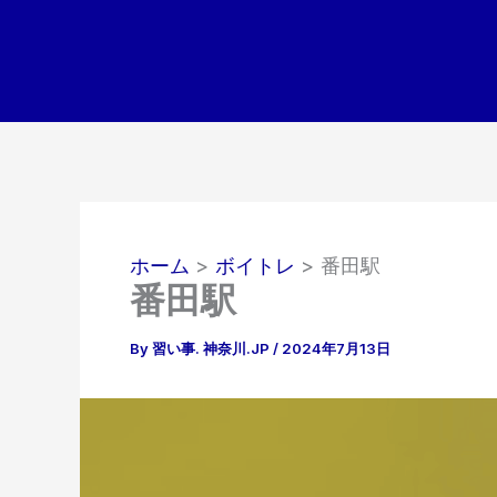
内
容
を
ス
キ
ッ
プ
ホーム
ボイトレ
番田駅
番田駅
By
習い事. 神奈川.JP
/
2024年7月13日