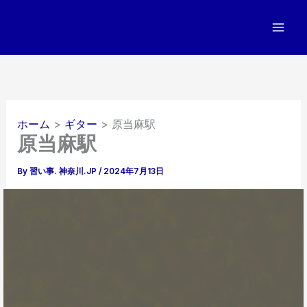
内
容
を
ス
キ
ッ
プ
ホーム
ギター
原当麻駅
原当麻駅
By
習い事. 神奈川.JP
/
2024年7月13日