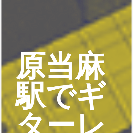
原当麻
駅でギ
ターレ