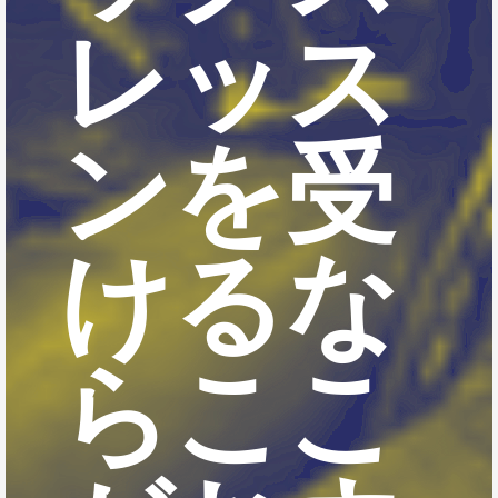
レッス
ンを受
けるな
らここ