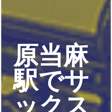
原当麻
駅でサ
ックス