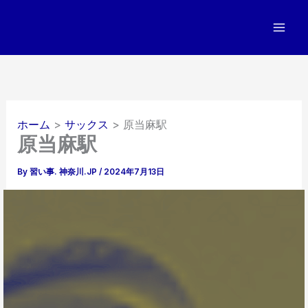
内
容
を
ス
キ
ッ
プ
ホーム
サックス
原当麻駅
原当麻駅
By
習い事. 神奈川.JP
/
2024年7月13日