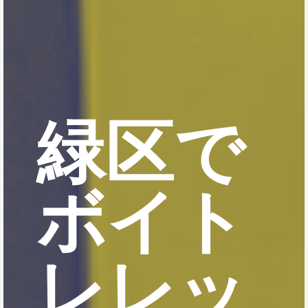
緑区で
ボイト
レレッ