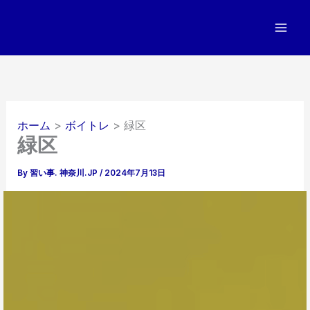
内
容
を
ス
キ
ッ
プ
ホーム
ボイトレ
緑区
緑区
By
習い事. 神奈川.JP
/
2024年7月13日