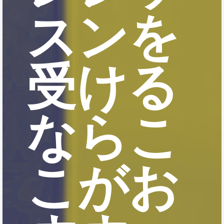
スンを
受ける
ならこ
こがお