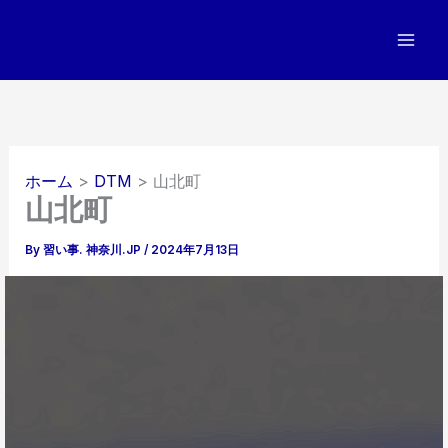
内
容
を
ス
キ
ッ
プ
ホーム
DTM
山北町
山北町
By
習い事. 神奈川.JP
/
2024年7月13日