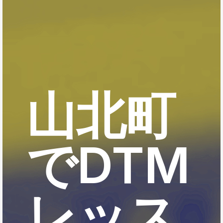
山北町
でDTM
レッス