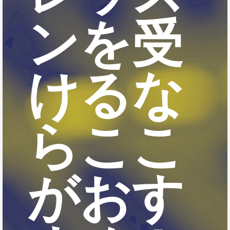
ンを受
けるな
らここ
がおす