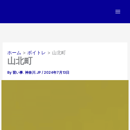
内
容
を
ス
キ
ッ
プ
ホーム
ボイトレ
山北町
山北町
By
習い事. 神奈川.JP
/
2024年7月13日