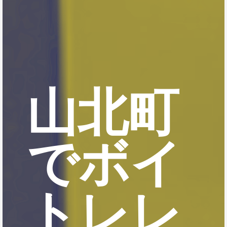
山北町
でボイ
トレレ