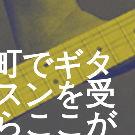
町でギタ
スンを受
らここが