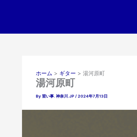
内
容
を
ス
キ
ッ
プ
ホーム
ギター
湯河原町
湯河原町
By
習い事. 神奈川.JP
/
2024年7月13日