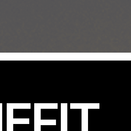
EFIT
.