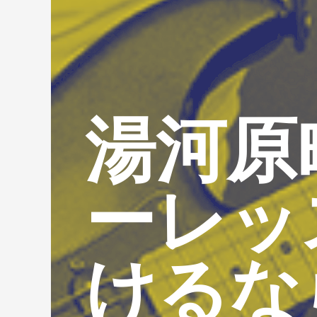
湯河原
ーレッ
けるな