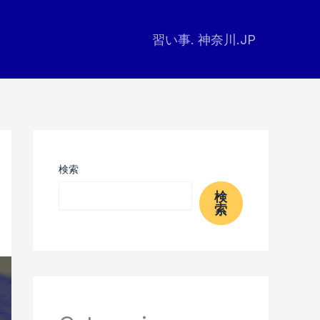
習い事. 神奈川.JP
検索
検
索