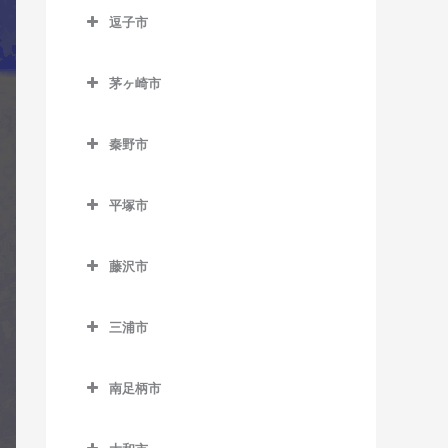
南橋本駅のギター教室
逗子市
入谷駅のギター教室
古淵駅のギター教室
矢部駅のギター教室
逗子市のギター教室
座間駅のギター教室
相模大野駅のギター教室
茅ヶ崎市
神武寺駅のギター教室
相武台前駅のギター教室
茅ヶ崎市のギター教室
下溝駅のギター教室
逗子駅のギター教室
秦野市
香川駅のギター教室
相武台下駅のギター教室
逗子・葉山駅のギター教室
秦野市のギター教室
北茅ケ崎駅のギター教室
原当麻駅のギター教室
平塚市
東逗子駅のギター教室
渋沢駅のギター教室
茅ケ崎駅のギター教室
平塚市のギター教室
東林間駅のギター教室
鶴巻温泉駅のギター教室
藤沢市
平塚駅のギター教室
東海大学前駅のギター教室
藤沢市のギター教室
三浦市
秦野駅のギター教室
石上駅のギター教室
三浦市のギター教室
江ノ島駅のギター教室
南足柄市
三浦海岸駅のギター教室
片瀬江ノ島駅のギター教室
南足柄市のギター教室
三崎口駅のギター教室