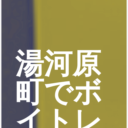
湯河原
町でボ
イトレ