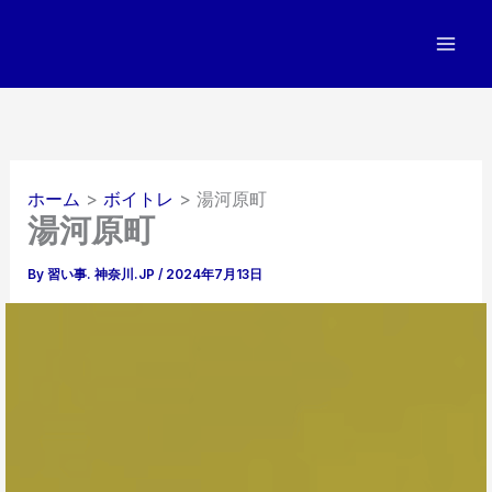
内
容
を
ス
キ
ッ
プ
ホーム
ボイトレ
湯河原町
湯河原町
By
習い事. 神奈川.JP
/
2024年7月13日