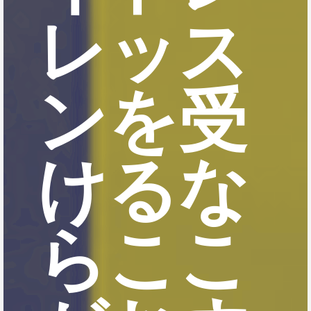
レッス
ンを受
けるな
らここ