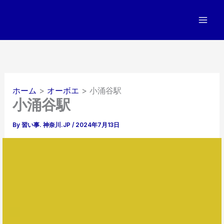
内
容
を
ス
キ
ッ
プ
ホーム
オーボエ
小涌谷駅
小涌谷駅
By
習い事. 神奈川.JP
/
2024年7月13日