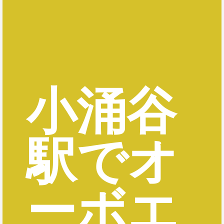
小涌谷
駅でオ
ーボエ