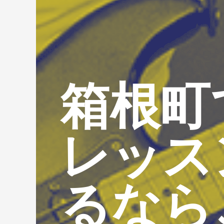
箱根町
レッス
るなら