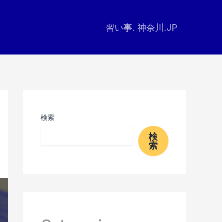
習い事. 神奈川.JP
検索
検
索