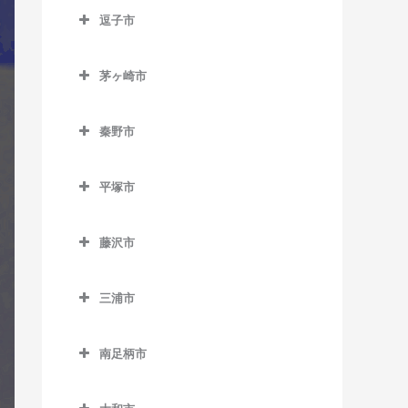
南橋本駅のギター教室
逗子市
入谷駅のギター教室
古淵駅のギター教室
矢部駅のギター教室
逗子市のギター教室
座間駅のギター教室
相模大野駅のギター教室
茅ヶ崎市
神武寺駅のギター教室
相武台前駅のギター教室
茅ヶ崎市のギター教室
下溝駅のギター教室
逗子駅のギター教室
秦野市
香川駅のギター教室
相武台下駅のギター教室
逗子・葉山駅のギター教室
秦野市のギター教室
北茅ケ崎駅のギター教室
原当麻駅のギター教室
平塚市
東逗子駅のギター教室
渋沢駅のギター教室
茅ケ崎駅のギター教室
平塚市のギター教室
東林間駅のギター教室
鶴巻温泉駅のギター教室
藤沢市
平塚駅のギター教室
東海大学前駅のギター教室
藤沢市のギター教室
三浦市
秦野駅のギター教室
石上駅のギター教室
三浦市のギター教室
江ノ島駅のギター教室
南足柄市
三浦海岸駅のギター教室
片瀬江ノ島駅のギター教室
南足柄市のギター教室
三崎口駅のギター教室