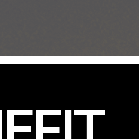
EFIT
.