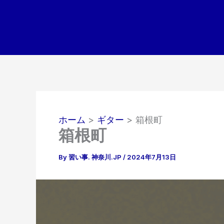
内
容
を
ス
キ
ッ
プ
ホーム
ギター
箱根町
箱根町
By
習い事. 神奈川.JP
/
2024年7月13日