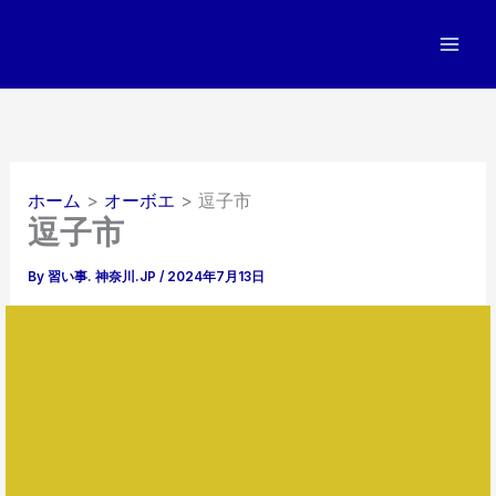
内
容
を
ス
キ
ッ
プ
ホーム
オーボエ
逗子市
逗子市
By
習い事. 神奈川.JP
/
2024年7月13日