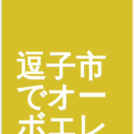
逗子市
でオー
ボエレ